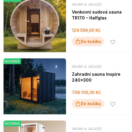
SAUNY A JACUZZI
Venkovní sudová sauna
TR170 – Halfglas
129 599,00 Kč
Do košíku
NOVINKA
SAUNY A JACUZZI
Zahradní sauna Inspire
240×300
709 016,00 Kč
Do košíku
NOVINKA
SAUNY A JACUZZI