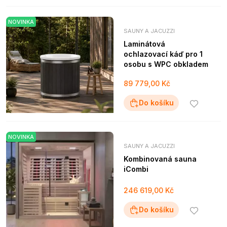
NOVINKA
SAUNY A JACUZZI
Laminátová
ochlazovací káď pro 1
osobu s WPC obkladem
89 779,00 Kč
Do košíku
NOVINKA
SAUNY A JACUZZI
Kombinovaná sauna
iCombi
246 619,00 Kč
Do košíku