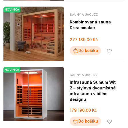
NOVINKA
SAUNY A JACUZZI
Kombinovaná sauna
Dreammaker
277 189,00 Kč
Do košíku
NOVINKA
SAUNY A JACUZZI
Infrasauna Sumum Wit
2 – stylová dvoumístná
infrasauna v bílém
designu
179 190,00 Kč
Do košíku