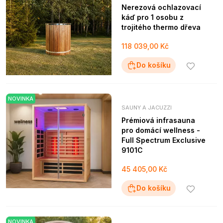
Nerezová ochlazovací
káď pro 1 osobu z
trojitého thermo dřeva
118 039,00 Kč
Do košíku
NOVINKA
SAUNY A JACUZZI
Prémiová infrasauna
pro domácí wellness -
Full Spectrum Exclusive
9101C
45 405,00 Kč
Do košíku
NOVINKA