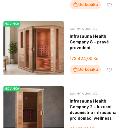
Do košíku
NOVINKA
SAUNY A JACUZZI
Infrasauna Health
Company 8 – pravé
provedení
173 424,00 Kč
Do košíku
NOVINKA
SAUNY A JACUZZI
Infrasauna Health
Company 2 – luxusní
dvoumístná infrasauna
pro domácí wellness