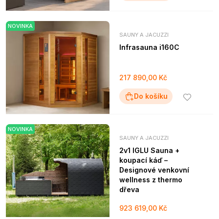
NOVINKA
SAUNY A JACUZZI
Infrasauna i160C
217 890,00 Kč
Do košíku
NOVINKA
SAUNY A JACUZZI
2v1 IGLU Sauna +
koupací káď –
Designové venkovní
wellness z thermo
dřeva
923 619,00 Kč