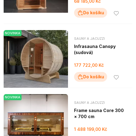
68 185,00 Kč
Do košíku
NOVINKA
SAUNY A JACUZZI
Infrasauna Canopy
(sudová)
177 722,00 Kč
Do košíku
NOVINKA
SAUNY A JACUZZI
Frame sauna Core 300
× 700 cm
1 488 199,00 Kč