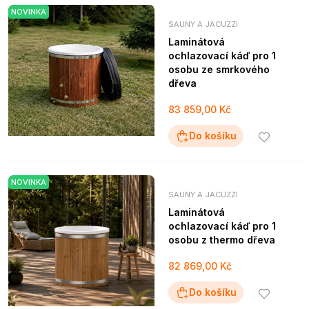
NOVINKA
SAUNY A JACUZZI
Laminátová
ochlazovací káď pro 1
osobu ze smrkového
dřeva
83 859,00 Kč
Do košíku
NOVINKA
SAUNY A JACUZZI
Laminátová
ochlazovací káď pro 1
osobu z thermo dřeva
82 869,00 Kč
Do košíku