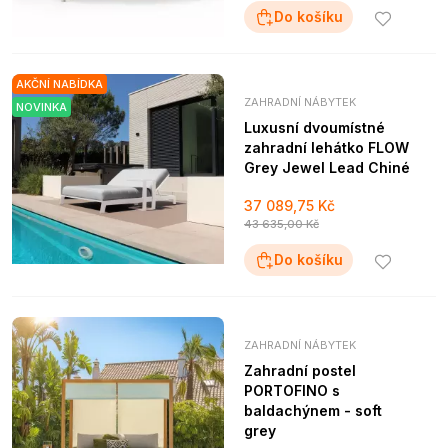
Do košíku
AKČNÍ NABÍDKA
ZAHRADNÍ NÁBYTEK
NOVINKA
Luxusní dvoumístné
zahradní lehátko FLOW
Grey Jewel Lead Chiné
37 089,75 Kč
43 635,00 Kč
Do košíku
ZAHRADNÍ NÁBYTEK
Zahradní postel
PORTOFINO s
baldachýnem - soft
grey