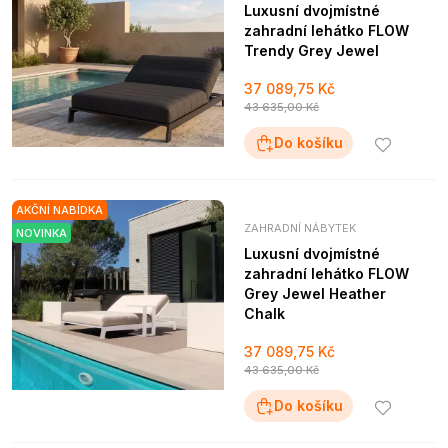
Luxusní dvojmístné
zahradní lehátko FLOW
Trendy Grey Jewel
37 089,75 Kč
43 635,00 Kč
Do košíku
AKČNÍ NABÍDKA
ZAHRADNÍ NÁBYTEK
NOVINKA
Luxusní dvojmístné
zahradní lehátko FLOW
Grey Jewel Heather
Chalk
37 089,75 Kč
43 635,00 Kč
Do košíku