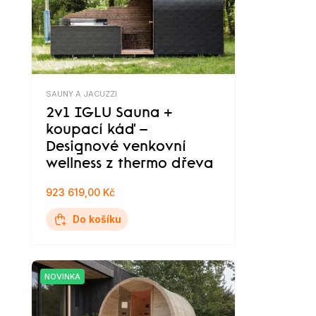
SAUNY A JACUZZI
2v1 IGLU Sauna +
koupací káď –
Designové venkovní
wellness z thermo dřeva
923 619,00 Kč
Do košíku
NOVINKA