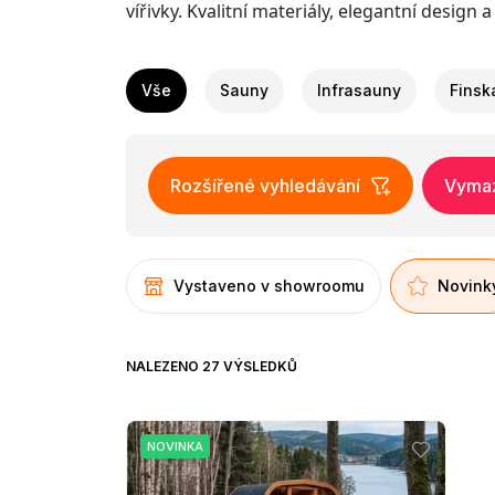
vířivky. Kvalitní materiály, elegantní design
Vše
Sauny
Infrasauny
Finsk
Rozšířené vyhledávání
Vymaza
Vystaveno v showroomu
Novink
NALEZENO 27 VÝSLEDKŮ
NOVINKA