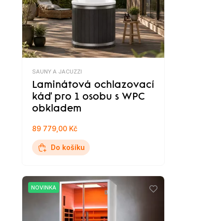
SAUNY A JACUZZI
Laminátová ochlazovací
káď pro 1 osobu s WPC
obkladem
89 779,00 Kč
Do košíku
NOVINKA