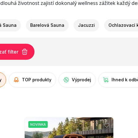
 a dlouhá životnost zajistí dokonalý wellness zážitek každý de
á Sauna
Barelová Sauna
Jacuzzi
Ochlazovací 
ť filter
y
TOP produkty
Výprodej
Ihned k odb
NOVINKA