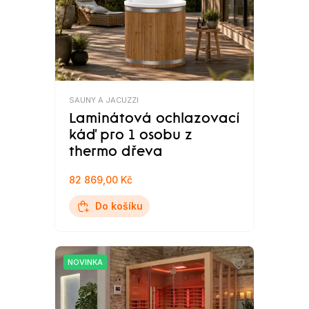
SAUNY A JACUZZI
Laminátová ochlazovací
káď pro 1 osobu z
thermo dřeva
82 869,00 Kč
Do košíku
NOVINKA