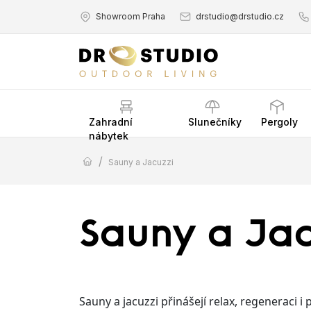
Showroom Praha
drstudio@drstudio.cz
Zahradní
Slunečníky
Pergoly
nábytek
/
Sauny a Jacuzzi
Sauny a Jac
Sauny a jacuzzi přinášejí relax, regeneraci 