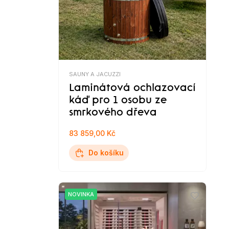
SAUNY A JACUZZI
Laminátová ochlazovací
káď pro 1 osobu ze
smrkového dřeva
83 859,00 Kč
Do košíku
NOVINKA