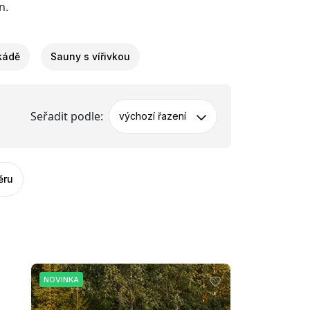
n.
kádě
Sauny s vířivkou
Seřadit podle:
výchozí řazení
ěru
NOVINKA