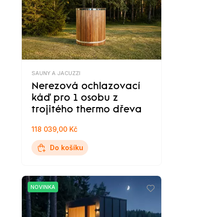
SAUNY A JACUZZI
Nerezová ochlazovací
káď pro 1 osobu z
trojitého thermo dřeva
118 039,00 Kč
Do košíku
NOVINKA