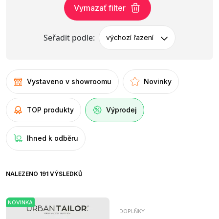
Vymazať filter
Seřadit podle:
výchozí řazení
Vystaveno v showroomu
Novinky
TOP produkty
Výprodej
Ihned k odběru
NALEZENO 191 VÝSLEDKŮ
NOVINKA
DOPLŇKY