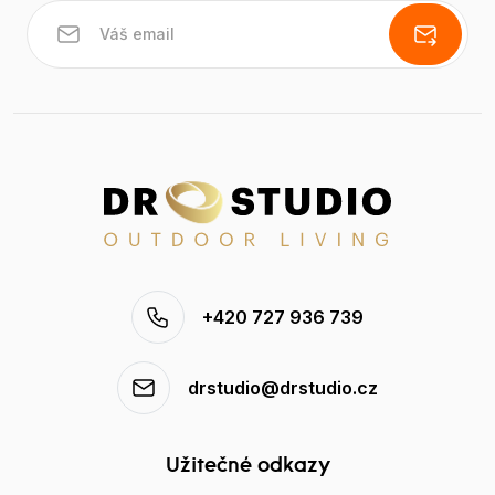
+420 727 936 739
drstudio@drstudio.cz
Užitečné odkazy