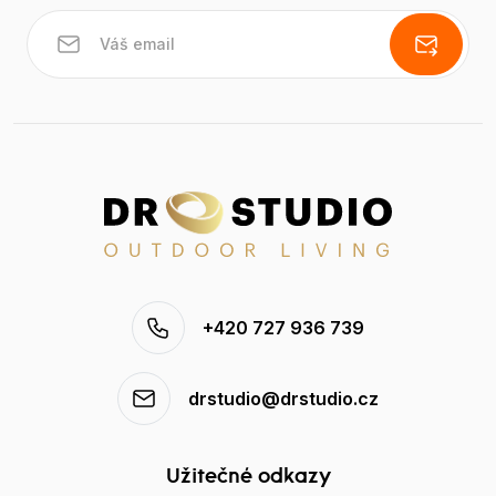
+420 727 936 739
drstudio@drstudio.cz
Užitečné odkazy