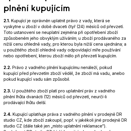
plnění kupujícím
2.1.
Kupující je oprávněn uplatnit právo z vady, která se
vyskytne u zboží v době dvaceti čtyř (24) měsíců od převzetí.
Toto ustanovení se neuplatní zejména při opotřebení zboží
způsobeném jeho obvyklým užíváním; u zboží prodávaného za
nižší cenu ohledně vady, pro kterou byla nižší cena ujednána; a
u použitého zboží ohledně vady odpovídající míře používání
nebo opotřebení, kterou zboží mělo při převzetí kupujícím.
2.2.
Právo z vadného plnění kupujícímu nenáleží, pokud
kupující před převzetím zboží věděl, že zboží má vadu, anebo
pokud kupující vadu sám způsobil.
2.3.
U použitého zboží platí pro uplatnění práv z vadného
plnění lhůta dvanácti (12) měsíců od převzetí, neurčí-li
prodávající lhůtu delší.
2.4.
Kupující uplatňuje práva z vadného plnění v prodejně DR
studio CZ, kde zboží zakoupil, popř. v jakékoli jiné prodejně DR
studio CZ (dále také jen „místo uplatnění reklamace“).