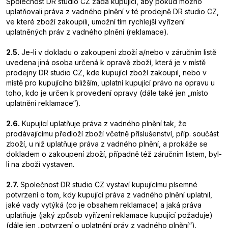
Společnost DR studio CZ žádá kupující, aby pokud možno
uplatňovali práva z vadného plnění v té prodejně DR studio CZ,
ve které zboží zakoupili, umožní tím rychlejší vyřízení
uplatněných práv z vadného plnění (reklamace).
2.5.
Je-li v dokladu o zakoupení zboží a/nebo v záručním listě
uvedena jiná osoba určená k opravě zboží, která je v místě
prodejny DR studio CZ, kde kupující zboží zakoupil, nebo v
místě pro kupujícího bližším, uplatní kupující právo na opravu u
toho, kdo je určen k provedení opravy (dále také jen „místo
uplatnění reklamace“).
2.6.
Kupující uplatňuje práva z vadného plnění tak, že
prodávajícímu předloží zboží včetně příslušenství, příp. součást
zboží, u niž uplatňuje práva z vadného plnění, a prokáže se
dokladem o zakoupení zboží, případně též záručním listem, byl-
li na zboží vystaven.
2.7.
Společnost DR studio CZ vystaví kupujícímu písemné
potvrzení o tom, kdy kupující práva z vadného plnění uplatnil,
jaké vady vytýká (co je obsahem reklamace) a jaká práva
uplatňuje (jaký způsob vyřízení reklamace kupující požaduje)
(dále jen „potvrzení o uplatnění práv z vadného plnění“).