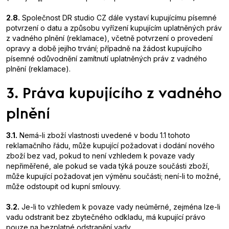
2.8.
Společnost DR studio CZ dále vystaví kupujícímu písemné
potvrzení o datu a způsobu vyřízení kupujícím uplatněných práv
z vadného plnění (reklamace), včetně potvrzení o provedení
opravy a době jejího trvání; případně na žádost kupujícího
písemné odůvodnění zamítnutí uplatněných práv z vadného
plnění (reklamace).
3. Práva kupujícího z vadného
plnění
3.1.
Nemá-li zboží vlastnosti uvedené v bodu 1.1 tohoto
reklamačního řádu, může kupující požadovat i dodání nového
zboží bez vad, pokud to není vzhledem k povaze vady
nepřiměřené, ale pokud se vada týká pouze součásti zboží,
může kupující požadovat jen výměnu součásti; není-li to možné,
může odstoupit od kupní smlouvy.
3.2.
Je-li to vzhledem k povaze vady neúměrné, zejména lze-li
vadu odstranit bez zbytečného odkladu, má kupující právo
pouze na bezplatné odstranění vady.