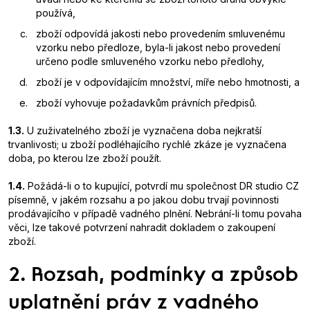
používá,
zboží odpovídá jakosti nebo provedením smluvenému
vzorku nebo předloze, byla-li jakost nebo provedení
určeno podle smluveného vzorku nebo předlohy,
zboží je v odpovídajícím množství, míře nebo hmotnosti, a
zboží vyhovuje požadavkům právních předpisů.
1.3.
U zuživatelného zboží je vyznačena doba nejkratší
trvanlivosti; u zboží podléhajícího rychlé zkáze je vyznačena
doba, po kterou lze zboží použít.
1.4.
Požádá-li o to kupující, potvrdí mu společnost DR studio CZ
písemně, v jakém rozsahu a po jakou dobu trvají povinnosti
prodávajícího v případě vadného plnění. Nebrání-li tomu povaha
věci, lze takové potvrzení nahradit dokladem o zakoupení
zboží.
2. Rozsah, podmínky a způsob
uplatnění práv z vadného