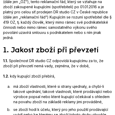
(dále jen „OZ“), tento reklamační řád, který se vztahuje na
zboží zakoupené kupujícími (spotřebiteli) po 01.01.2016 a je
platný pro celou síť prodejen DR studio CZ v České republice
(dále jen „reklamační řád“) Kupujícím se rozumí spotřebitel dle §
419 OZ, tj. každý člověk, který mimo rámec své podnikatelské
činnosti nebo mimo rámec samostatného výkonu svého
povolání uzavírá smlouvu s podnikatelem nebo s ním jinak
jedná.
1. Jakost zboží při převzetí
1.1.
Společnost DR studio CZ odpovídá kupujícímu za to, že
zboží při převzetí nemá vady, zejména, že v době,
1.2.
kdy kupující zboží přebírá,
má zboží vlastnosti, které si strany ujednaly, a chybí-li
takové ujednání, takové vlastnosti, které prodávající nebo
výrobce popsal nebo které kupující očekával s ohledem
na povahu zboží na základě reklamy jimi prováděné,
se zboží hodí k účelu, který pro jeho použití prodávající
uvádí nebo ke kterému se zboží tohoto druhu obvykle