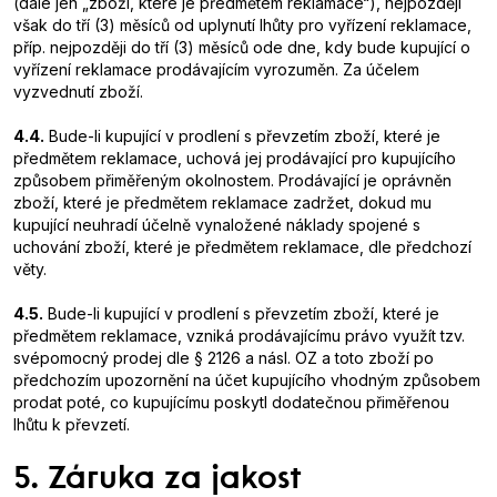
(dále jen „zboží, které je předmětem reklamace“), nejpozději
však do tří (3) měsíců od uplynutí lhůty pro vyřízení reklamace,
příp. nejpozději do tří (3) měsíců ode dne, kdy bude kupující o
vyřízení reklamace prodávajícím vyrozuměn. Za účelem
vyzvednutí zboží.
4.4.
Bude-li kupující v prodlení s převzetím zboží, které je
předmětem reklamace, uchová jej prodávající pro kupujícího
způsobem přiměřeným okolnostem. Prodávající je oprávněn
zboží, které je předmětem reklamace zadržet, dokud mu
kupující neuhradí účelně vynaložené náklady spojené s
uchování zboží, které je předmětem reklamace, dle předchozí
věty.
4.5.
Bude-li kupující v prodlení s převzetím zboží, které je
předmětem reklamace, vzniká prodávajícímu právo využít tzv.
svépomocný prodej dle § 2126 a násl. OZ a toto zboží po
předchozím upozornění na účet kupujícího vhodným způsobem
prodat poté, co kupujícímu poskytl dodatečnou přiměřenou
lhůtu k převzetí.
5. Záruka za jakost