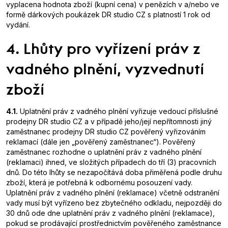
vyplacena hodnota zboží (kupní cena) v penězích v a/nebo ve
formě dárkových poukázek DR studio CZ s platností 1 rok od
vydání.
4. Lhůty pro vyřízení práv z
vadného plnění, vyzvednutí
zboží
4.1.
Uplatnění práv z vadného plnění vyřizuje vedoucí příslušné
prodejny DR studio CZ a v případě jeho/její nepřítomnosti jiný
zaměstnanec prodejny DR studio CZ pověřený vyřizováním
reklamací (dále jen „pověřený zaměstnanec“). Pověřený
zaměstnanec rozhodne o uplatnění práv z vadného plnění
(reklamaci) ihned, ve složitých případech do tří (3) pracovních
dnů. Do této lhůty se nezapočítává doba přiměřená podle druhu
zboží, která je potřebná k odbornému posouzení vady.
Uplatnění práv z vadného plnění (reklamace) včetně odstranění
vady musí být vyřízeno bez zbytečného odkladu, nejpozději do
30 dnů ode dne uplatnění práv z vadného plnění (reklamace),
pokud se prodávající prostřednictvím pověřeného zaměstnance