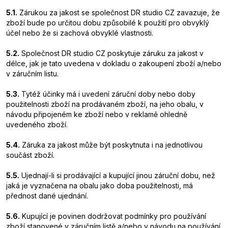
5.1.
Zárukou za jakost se společnost DR studio CZ zavazuje, že
zboží bude po určitou dobu způsobilé k použití pro obvyklý
účel nebo že si zachová obvyklé vlastnosti.
5.2.
Společnost DR studio CZ poskytuje záruku za jakost v
délce, jak je tato uvedena v dokladu o zakoupení zboží a/nebo
v záručním listu.
5.3.
Tytéž účinky má i uvedení záruční doby nebo doby
použitelnosti zboží na prodávaném zboží, na jeho obalu, v
návodu připojeném ke zboží nebo v reklamě ohledně
uvedeného zboží.
5.4.
Záruka za jakost může být poskytnuta i na jednotlivou
součást zboží.
5.5.
Ujednají-li si prodávající a kupující jinou záruční dobu, než
jaká je vyznačena na obalu jako doba použitelnosti, má
přednost dané ujednání.
5.6.
Kupující je povinen dodržovat podmínky pro používání
zboží stanovené v záručním listě a/nebo v návodu na používání