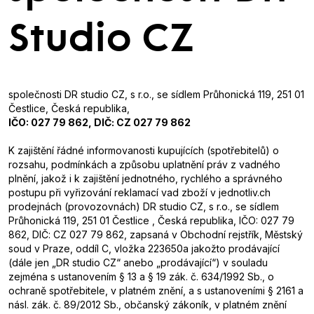
Studio CZ
společnosti DR studio CZ, s r.o., se sídlem Průhonická 119, 251 01
Čestlice, Česká republika,
IČO: 027 79 862, DIČ: CZ 027 79 862
K zajištění řádné informovanosti kupujících (spotřebitelů) o
rozsahu, podmínkách a způsobu uplatnění práv z vadného
plnění, jakož i k zajištění jednotného, rychlého a správného
postupu při vyřizování reklamací vad zboží v jednotliv.ch
prodejnách (provozovnách) DR studio CZ, s r.o., se sídlem
Průhonická 119, 251 01 Čestlice , Česká republika, IČO: 027 79
862, DIČ: CZ 027 79 862, zapsaná v Obchodní rejstřík, Městský
soud v Praze, oddíl C, vložka 223650a jakožto prodávající
(dále jen „DR studio CZ“ anebo „prodávající“) v souladu
zejména s ustanovením § 13 a § 19 zák. č. 634/1992 Sb., o
ochraně spotřebitele, v platném znění, a s ustanoveními § 2161 a
násl. zák. č. 89/2012 Sb., občanský zákoník, v platném znění