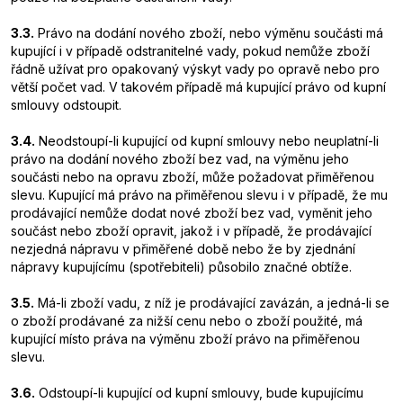
3.3.
Právo na dodání nového zboží, nebo výměnu součásti má
kupující i v případě odstranitelné vady, pokud nemůže zboží
řádně užívat pro opakovaný výskyt vady po opravě nebo pro
větší počet vad. V takovém případě má kupující právo od kupní
smlouvy odstoupit.
3.4.
Neodstoupí-li kupující od kupní smlouvy nebo neuplatní-li
právo na dodání nového zboží bez vad, na výměnu jeho
součásti nebo na opravu zboží, může požadovat přiměřenou
slevu. Kupující má právo na přiměřenou slevu i v případě, že mu
prodávající nemůže dodat nové zboží bez vad, vyměnit jeho
součást nebo zboží opravit, jakož i v případě, že prodávající
nezjedná nápravu v přiměřené době nebo že by zjednání
nápravy kupujícímu (spotřebiteli) působilo značné obtíže.
3.5.
Má-li zboží vadu, z níž je prodávající zavázán, a jedná-li se
o zboží prodávané za nižší cenu nebo o zboží použité, má
kupující místo práva na výměnu zboží právo na přiměřenou
slevu.
3.6.
Odstoupí-li kupující od kupní smlouvy, bude kupujícímu