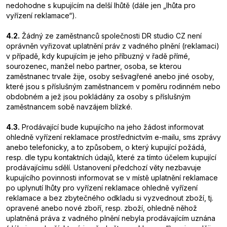
nedohodne s kupujícím na delší lhůtě (dále jen „lhůta pro
vyřízení reklamace“).
4.2.
Žádný ze zaměstnanců společnosti DR studio CZ není
oprávněn vyřizovat uplatnění práv z vadného plnění (reklamaci)
v případě, kdy kupujícím je jeho příbuzný v řadě přímé,
sourozenec, manžel nebo partner, osoba, se kterou
zaměstnanec trvale žije, osoby sešvagřené anebo jiné osoby,
které jsou s příslušným zaměstnancem v poměru rodinném nebo
obdobném a jež jsou pokládány za osoby s příslušným
zaměstnancem sobě navzájem blízké.
4.3.
Prodávající bude kupujícího na jeho žádost informovat
ohledně vyřízení reklamace prostřednictvím e-mailu, sms zprávy
anebo telefonicky, a to způsobem, o který kupující požádá,
resp. dle typu kontaktních údajů, které za tímto účelem kupující
prodávajícímu sdělí. Ustanovení předchozí věty nezbavuje
kupujícího povinnosti informovat se v místě uplatnění reklamace
po uplynutí lhůty pro vyřízení reklamace ohledně vyřízení
reklamace a bez zbytečného odkladu si vyzvednout zboží, tj.
opravené anebo nové zboří, resp. zboží, ohledně něhož
uplatněná práva z vadného plnění nebyla prodávajícím uznána