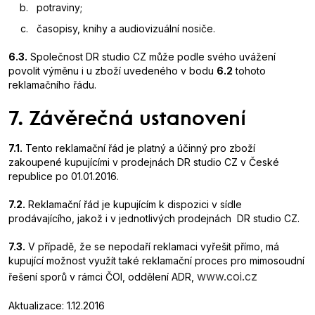
potraviny;
časopisy, knihy a audiovizuální nosiče.
6.3.
Společnost DR studio CZ může podle svého uvážení
povolit výměnu i u zboží uvedeného v bodu
6.2
tohoto
reklamačního řádu.
7. Závěrečná ustanovení
7.1.
Tento reklamační řád je platný a účinný pro zboží
zakoupené kupujícími v prodejnách DR studio CZ v České
republice po 01.01.2016.
7.2.
Reklamační řád je kupujícím k dispozici v sídle
prodávajícího, jakož i v jednotlivých prodejnách DR studio CZ.
7.3.
V případě, že se nepodaří reklamaci vyřešit přímo, má
kupující možnost využít také reklamační proces pro mimosoudní
www.coi.cz
řešení sporů v rámci ČOI, oddělení ADR,
Aktualizace: 1.12.2016