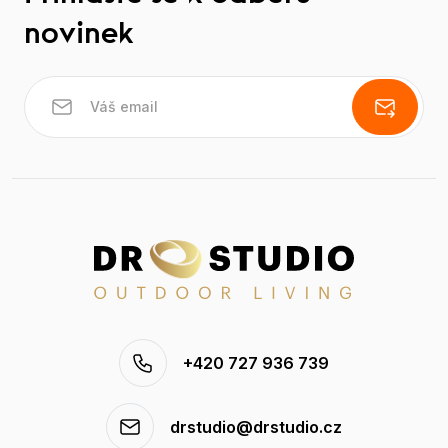
novinek
+420 727 936 739
drstudio@drstudio.cz