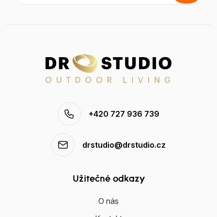
+420 727 936 739
drstudio@drstudio.cz
Užitečné odkazy
O nás