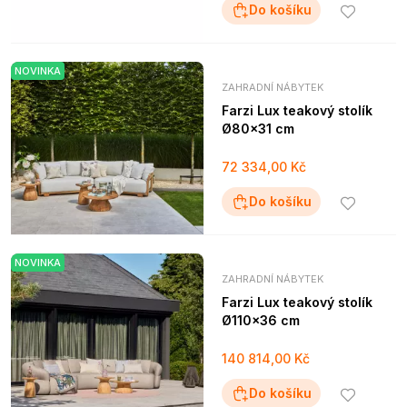
Do košíku
NOVINKA
ZAHRADNÍ NÁBYTEK
Farzi Lux teakový stolík
Ø80x31 cm
72 334,00 Kč
Do košíku
NOVINKA
ZAHRADNÍ NÁBYTEK
Farzi Lux teakový stolík
Ø110x36 cm
140 814,00 Kč
Do košíku