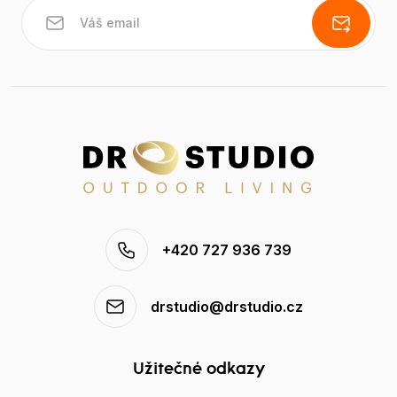
+420 727 936 739
drstudio@drstudio.cz
Užitečné odkazy