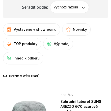
Seřadit podle:
výchozí řazení
Vystaveno v showroomu
Novinky
TOP produkty
Výprodej
Ihned k odběru
NALEZENO 9 VÝSLEDKŮ
DOPLŇKY
Zahradní taburet SUNS
AREZZO Ø70 azurově