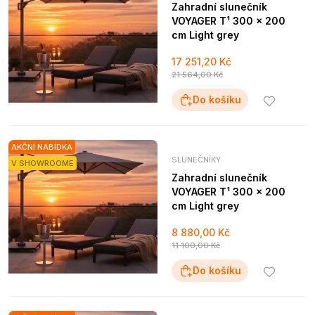
Zahradní slunečník
VOYAGER T¹ 300 x 200
cm Light grey
17 251,20 Kč
21 564,00 Kč
Do košíku
AKČNÍ NABÍDKA
SLUNEČNÍKY
V SHOWROOME
Zahradní slunečník
VOYAGER T¹ 300 x 200
cm Light grey
8 880,00 Kč
11 100,00 Kč
Do košíku