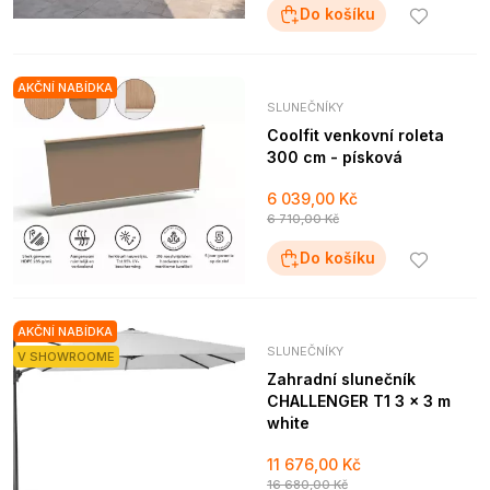
Do košíku
AKČNÍ NABÍDKA
SLUNEČNÍKY
Coolfit venkovní roleta
300 cm - písková
6 039,00 Kč
6 710,00 Kč
Do košíku
AKČNÍ NABÍDKA
SLUNEČNÍKY
V SHOWROOME
Zahradní slunečník
CHALLENGER T1 3 x 3 m
white
11 676,00 Kč
16 680,00 Kč