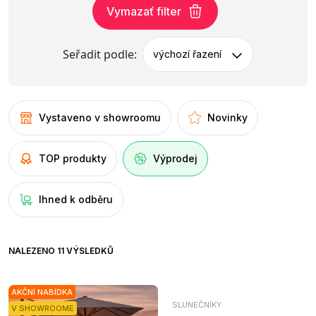
Vymazať filter
Seřadit podle:
výchozí řazení
Vystaveno v showroomu
Novinky
TOP produkty
Výprodej
Ihned k odběru
NALEZENO 11 VÝSLEDKŮ
AKČNÍ NABÍDKA
SLUNEČNÍKY
V SHOWROOME