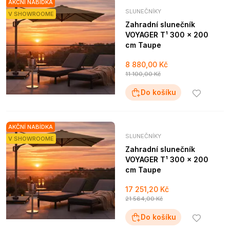
AKČNÍ NABÍDKA
SLUNEČNÍKY
V SHOWROOME
Zahradní slunečník
VOYAGER T¹ 300 x 200
cm Taupe
8 880,00 Kč
11 100,00 Kč
Do košíku
AKČNÍ NABÍDKA
SLUNEČNÍKY
V SHOWROOME
Zahradní slunečník
VOYAGER T¹ 300 x 200
cm Taupe
17 251,20 Kč
21 564,00 Kč
Do košíku