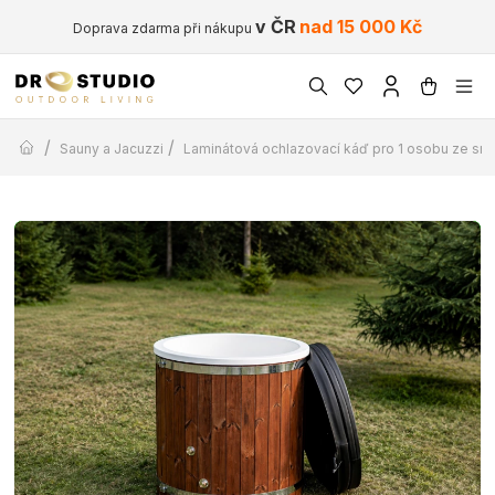
v ČR
nad 15 000 Kč
Doprava zdarma při nákupu
/
/
Sauny a Jacuzzi
Laminátová ochlazovací káď pro 1 osobu ze s