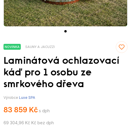
NOVINKA
SAUNY A JACUZZI
Laminátová ochlazovací
káď pro 1 osobu ze
smrkového dřeva
Výrobce
Luxe SPA
83 859 Kč
s dph
69 304,96 Kč Kč bez dph