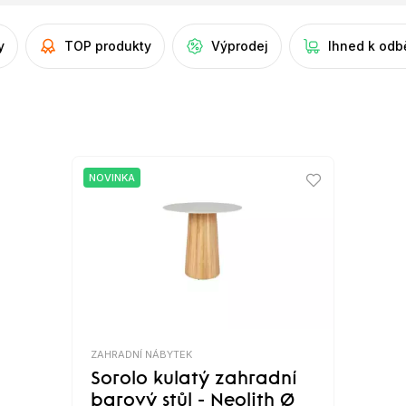
y
TOP produkty
Výprodej
Ihned k odb
NOVINKA
ZAHRADNÍ NÁBYTEK
Sorolo kulatý zahradní
barový stůl - Neolith Ø