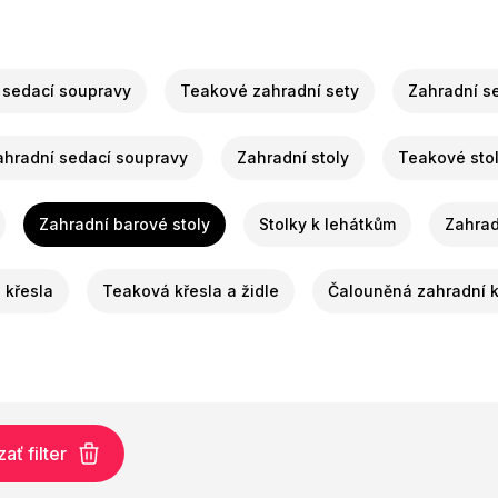
 sedací soupravy
Teakové zahradní sety
Zahradní se
ahradní sedací soupravy
Zahradní stoly
Teakové sto
Zahradní barové stoly
Stolky k lehátkům
Zahrad
a křesla
Teaková křesla a židle
Čalouněná zahradní k
ť filter