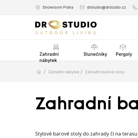
Showroom Praha
drstudio@drstudio.cz
Zahradní
Slunečníky
Pergoly
nábytek
/
/
Zahradní nábytek
Zahradní barové stoly
Zahradní ba
Stylové barové stoly do zahrady či na terasu