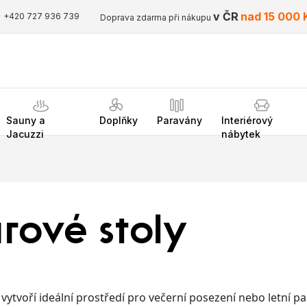
v ČR
nad 15 000 
+420 727 936 739
Doprava zdarma při nákupu
Sauny a
Doplňky
Paravány
Interiérový
Jacuzzi
nábytek
rové stoly
 vytvoří ideální prostředí pro večerní posezení nebo letní p