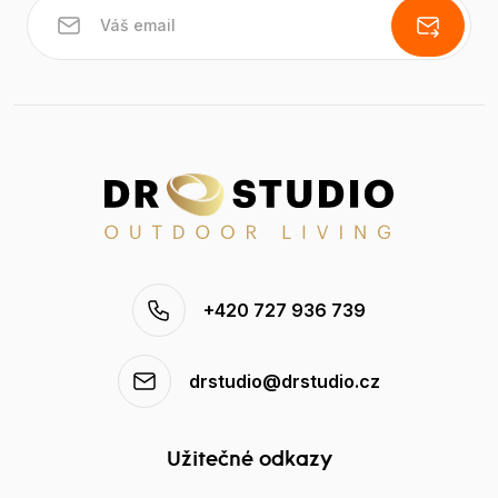
+420 727 936 739
drstudio@drstudio.cz
Užitečné odkazy