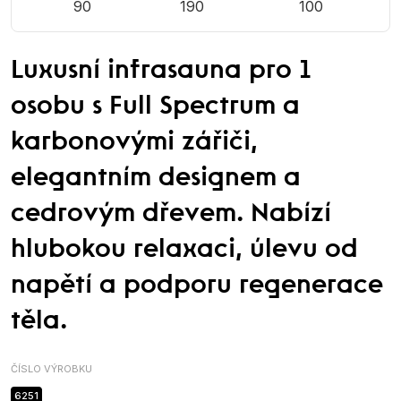
90
190
100
Luxusní infrasauna pro 1
osobu s Full Spectrum a
karbonovými zářiči,
elegantním designem a
cedrovým dřevem. Nabízí
hlubokou relaxaci, úlevu od
napětí a podporu regenerace
těla.
ČÍSLO VÝROBKU
6251