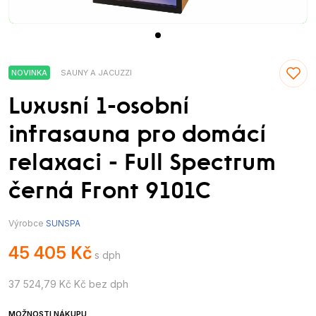
NOVINKA
SAUNY A JACUZZI
Luxusní 1-osobní
infrasauna pro domácí
relaxaci - Full Spectrum
černá Front 9101C
Výrobce
SUNSPA
45 405 Kč
s dph
37 524,79 Kč Kč bez dph
MOŽNOSTI NÁKUPU