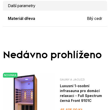
Další parametry
Materiál dřeva
Bílý cedr
Nedávno prohlíženo
NOVINKA
SAUNY A JACUZZI
Luxusní 1-osobní
infrasauna pro domácí
relaxaci - Full Spectrum
černá Front 9101C
45 405,00 Kč