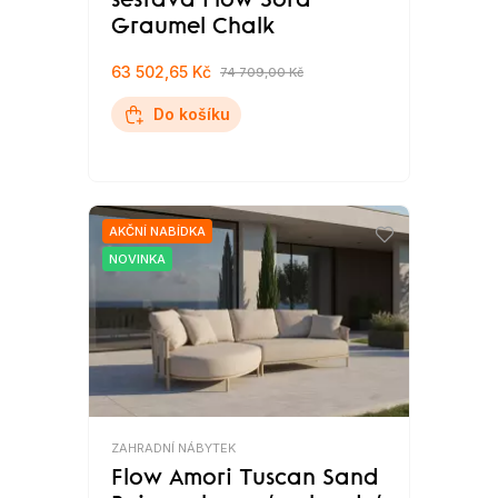
sestava Flow Sora
Graumel Chalk
63 502,65 Kč
74 709,00 Kč
Do košíku
AKČNÍ NABÍDKA
NOVINKA
ZAHRADNÍ NÁBYTEK
Flow Amori Tuscan Sand