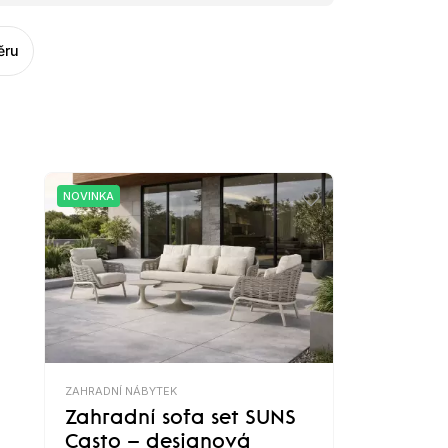
ěru
NOVINKA
ZAHRADNÍ NÁBYTEK
Zahradní sofa set SUNS
Casto – designová