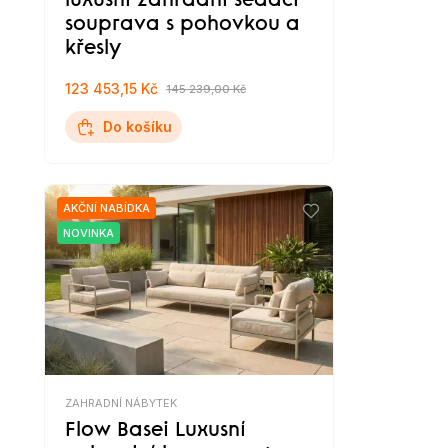
luxusní zahradní sedací
souprava s pohovkou a
křesly
123 453,15 Kč
145 239,00 Kč
Do košíku
AKČNÍ NABÍDKA
NOVINKA
ZAHRADNÍ NÁBYTEK
Flow Basei Luxusní