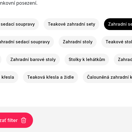
enkovní posezení.
 sedací soupravy
Teakové zahradní sety
Zahradní se
ahradní sedací soupravy
Zahradní stoly
Teakové sto
Zahradní barové stoly
Stolky k lehátkům
Zahrad
a křesla
Teaková křesla a židle
Čalouněná zahradní k
ť filter