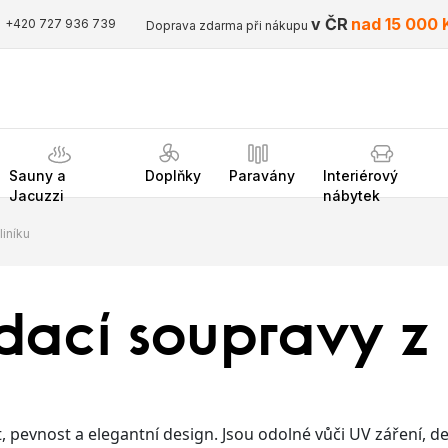
v ČR
nad 15 000 
+420 727 936 739
Doprava zdarma při nákupu
Sauny a
Doplňky
Paravány
Interiérový
Jacuzzi
nábytek
liníku
dací soupravy z 
 pevnost a elegantní design. Jsou odolné vůči UV záření, deš