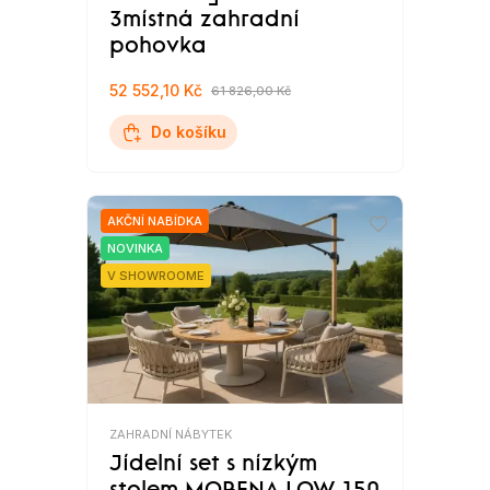
3místná zahradní
pohovka
52 552,10 Kč
61 826,00 Kč
Do košíku
AKČNÍ NABÍDKA
NOVINKA
V SHOWROOME
ZAHRADNÍ NÁBYTEK
Jídelní set s nízkým