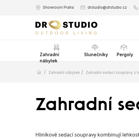
Showroom Praha
drstudio@drstudio.cz
Zahradní
Slunečníky
Pergoly
nábytek
/
/
Zahradní nábytek
Zahradní sedací soupravy z h
Zahradní se
Hliníkové sedací soupravy kombinují lehkost,