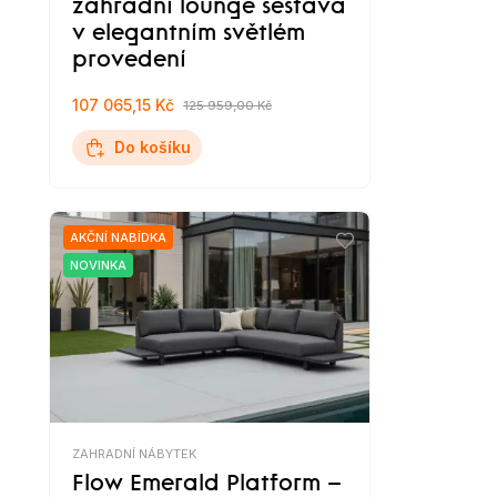
zahradní lounge sestava
v elegantním světlém
provedení
107 065,15 Kč
125 959,00 Kč
Do košíku
AKČNÍ NABÍDKA
NOVINKA
ZAHRADNÍ NÁBYTEK
Flow Emerald Platform –