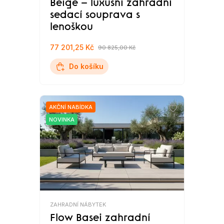
Beige – luxusní zahradní
sedací souprava s
lenoškou
77 201,25 Kč
90 825,00 Kč
Do košíku
AKČNÍ NABÍDKA
NOVINKA
ZAHRADNÍ NÁBYTEK
Flow Basei zahradní