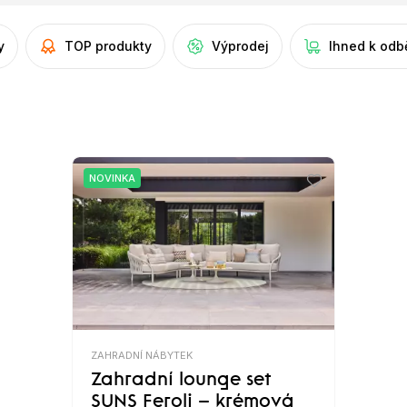
y
TOP produkty
Výprodej
Ihned k odb
NOVINKA
ZAHRADNÍ NÁBYTEK
Zahradní lounge set
SUNS Feroli – krémová