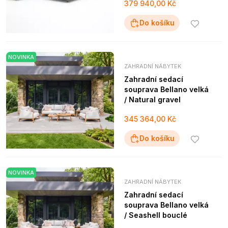
379 940,00 Kč
Do košíku
NOVINKA
ZAHRADNÍ NÁBYTEK
Zahradní sedací
souprava Bellano velká
/ Natural gravel
345 364,00 Kč
Do košíku
NOVINKA
ZAHRADNÍ NÁBYTEK
Zahradní sedací
souprava Bellano velká
/ Seashell bouclé