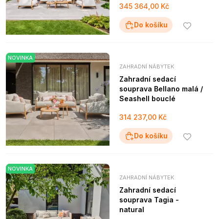
345 364,00 Kč
Do košíku
NOVINKA
ZAHRADNÍ NÁBYTEK
Zahradní sedací
souprava Bellano malá /
Seashell bouclé
314 237,00 Kč
Do košíku
NOVINKA
ZAHRADNÍ NÁBYTEK
Zahradní sedací
souprava Tagia -
natural