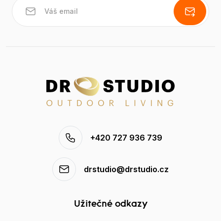
+420 727 936 739
drstudio@drstudio.cz
Užitečné odkazy