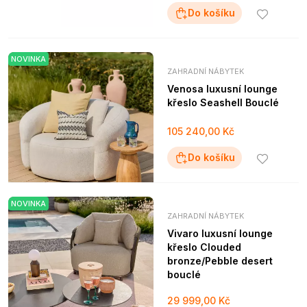
Do košíku
NOVINKA
ZAHRADNÍ NÁBYTEK
Venosa luxusní lounge
křeslo Seashell Bouclé
105 240,00 Kč
Do košíku
NOVINKA
ZAHRADNÍ NÁBYTEK
Vivaro luxusní lounge
křeslo Clouded
bronze/Pebble desert
bouclé
29 999,00 Kč