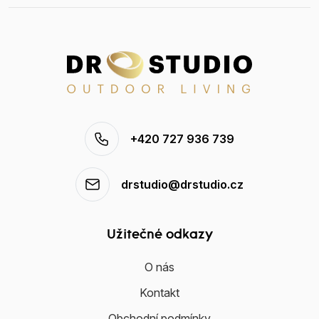
+420 727 936 739
drstudio@drstudio.cz
Užitečné odkazy
O nás
Kontakt
Obchodní podmínky