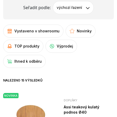
Seřadit podle:
výchozí řazení
Vystaveno v showroomu
Novinky
TOP produkty
Výprodej
Ihned k odběru
NALEZENO 15 VÝSLEDKŮ
NOVINKA
DOPLŇKY
Assi teakový kulatý
podnos Ø40