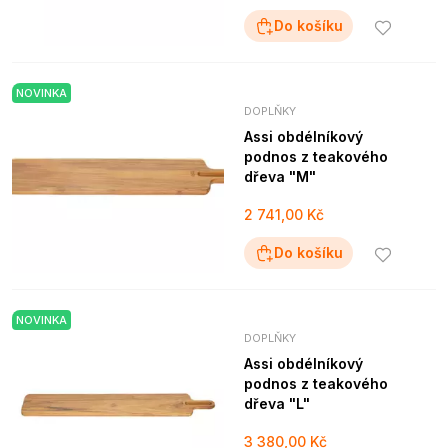
Do košíku
NOVINKA
DOPLŇKY
Assi obdélníkový
podnos z teakového
dřeva "M"
2 741,00 Kč
Do košíku
NOVINKA
DOPLŇKY
Assi obdélníkový
podnos z teakového
dřeva "L"
3 380,00 Kč