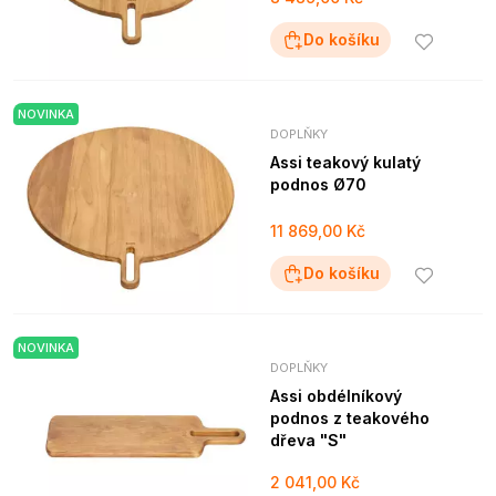
Do košíku
NOVINKA
DOPLŇKY
Assi teakový kulatý
podnos Ø70
11 869,00 Kč
Do košíku
NOVINKA
DOPLŇKY
Assi obdélníkový
podnos z teakového
dřeva "S"
2 041,00 Kč