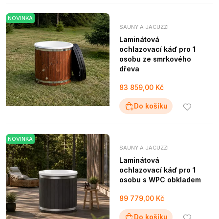
NOVINKA
SAUNY A JACUZZI
Laminátová
ochlazovací káď pro 1
osobu ze smrkového
dřeva
83 859,00 Kč
Do košíku
NOVINKA
SAUNY A JACUZZI
Laminátová
ochlazovací káď pro 1
osobu s WPC obkladem
89 779,00 Kč
Do košíku