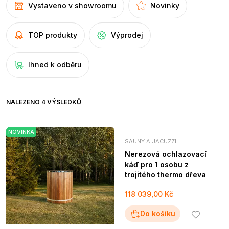
Vystaveno v showroomu
Novinky
TOP produkty
Výprodej
Ihned k odběru
NALEZENO 4 VÝSLEDKŮ
NOVINKA
SAUNY A JACUZZI
Nerezová ochlazovací
káď pro 1 osobu z
trojitého thermo dřeva
118 039,00 Kč
Do košíku