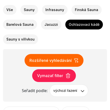
Vše
Sauny
Infrasauny
Finská Sauna
Barelová Sauna
Jacuzzi
Ochlazovací kádě
Sauny s vířivkou
Rozšířené vyhledávání
Vymazať filter
Seřadit podle:
výchozí řazení