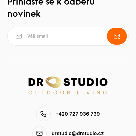
Přihlaste se k odběru
novinek
+420 727 936 739
drstudio@drstudio.cz