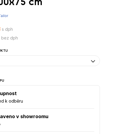
00x75 cm
ailor
č
s dph
č bez dph
UKTU
PU
upnost
ed k odběru
taveno v showroomu
o