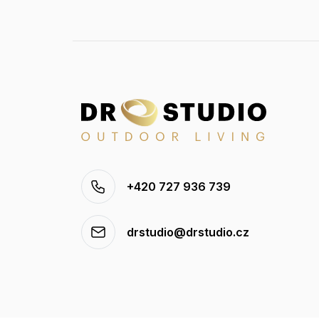
+420 727 936 739
drstudio@drstudio.cz