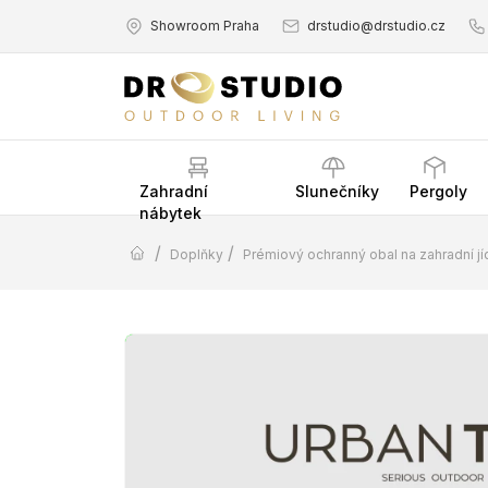
Showroom Praha
drstudio@drstudio.cz
Zahradní
Slunečníky
Pergoly
nábytek
/
/
Doplňky
Prémiový ochranný obal na zahradní j