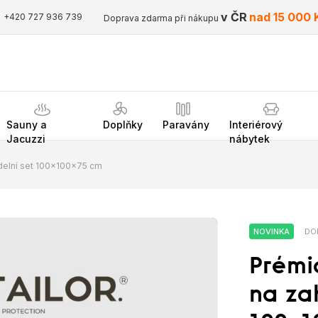
v ČR
nad 15 000 
+420 727 936 739
Doprava zdarma při nákupu
Sauny a
Doplňky
Paravány
Interiérový
Jacuzzi
nábytek
ídelní set 100x100x75 cm
NOVINKA
DO
Prémi
na zah