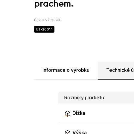
prachem.
ČÍSLO VÝROBKU
UT-2001.1
Informace o výrobku
Technické ú
Rozměry produktu
Dĺžka
Výška