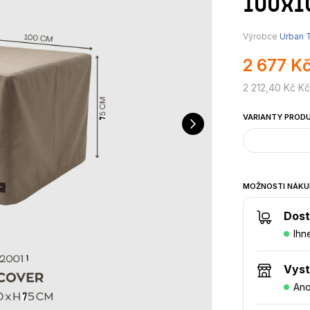
100x1
Výrobce
Urban T
2 677 K
2 212,40 Kč K
VARIANTY PROD
MOŽNOSTI NÁKU
Dost
Ihn
Vys
An