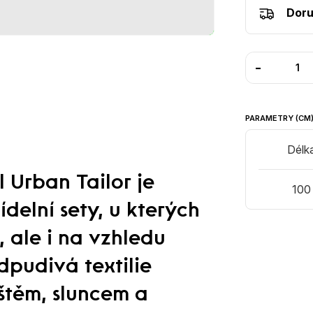
Doru
-
PARAMETRY (CM
Délk
 Urban Tailor je
100
delní sety, u kterých
, ale i na vzhledu
dpudivá textilie
štěm, sluncem a