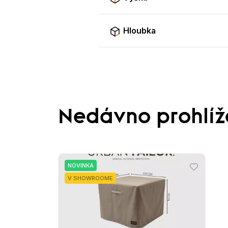
Hloubka
Nedávno prohlí
NOVINKA
V SHOWROOME