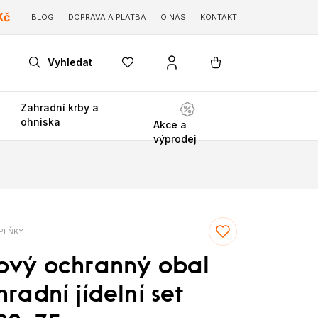
Kč
BLOG
DOPRAVA A PLATBA
O NÁS
KONTAKT
Vyhledat
Zahradní krby a
ohniska
Akce a
výprodej
PLŇKY
ový ochranný obal
radní jídelní set