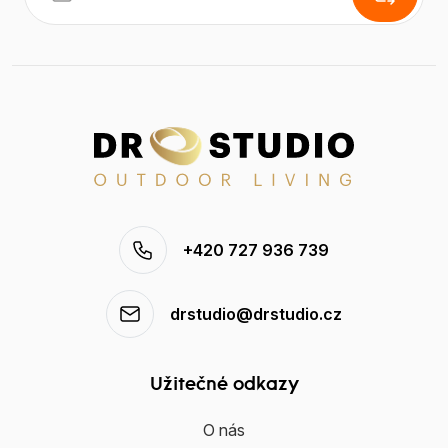
+420 727 936 739
drstudio@drstudio.cz
Užitečné odkazy
O nás