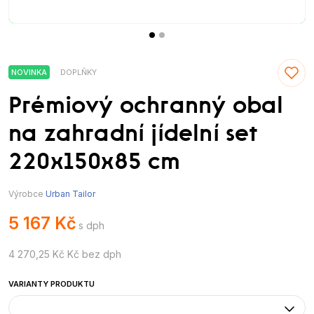
NOVINKA
DOPLŇKY
Prémiový ochranný obal
na zahradní jídelní set
220x150x85 cm
Výrobce
Urban Tailor
5 167 Kč
s dph
4 270,25 Kč Kč bez dph
VARIANTY PRODUKTU