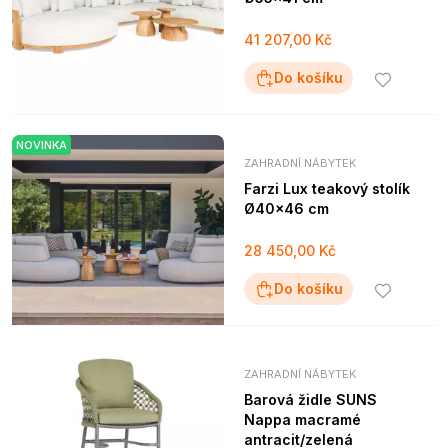
41 207,00 Kč
Do košíku
NOVINKA
ZAHRADNÍ NÁBYTEK
Farzi Lux teakový stolík
Ø40x46 cm
28 450,00 Kč
Do košíku
ZAHRADNÍ NÁBYTEK
Barová židle SUNS
Nappa macramé
antracit/zelená