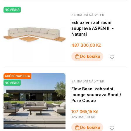
NOVINKA
ZAHRADNÍ NÁBYTEK
Exkluzivní zahradní
souprava ASPEN II. -
Natural
487 300,00 Kč
Do košíku
AKČNÍ NABÍDKA
ZAHRADNÍ NÁBYTEK
NOVINKA
Flow Basei zahradní
lounge souprava Sand /
Pure Cacao
107 065,15 Kč
125 959,00 Kč
Do košíku