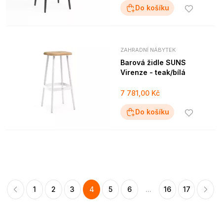
Do košíku
ZAHRADNÍ NÁBYTEK
Barová židle SUNS
Virenze - teak/bílá
7 781,00 Kč
Do košíku
1
2
3
4
5
6
...
16
17