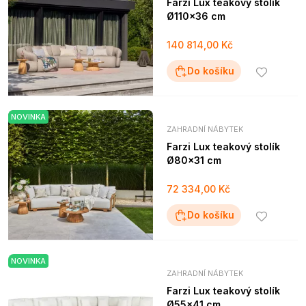
Farzi Lux teakový stolík
Ø110x36 cm
140 814,00 Kč
Do košíku
NOVINKA
ZAHRADNÍ NÁBYTEK
Farzi Lux teakový stolík
Ø80x31 cm
72 334,00 Kč
Do košíku
NOVINKA
ZAHRADNÍ NÁBYTEK
Farzi Lux teakový stolík
Ø55x41 cm