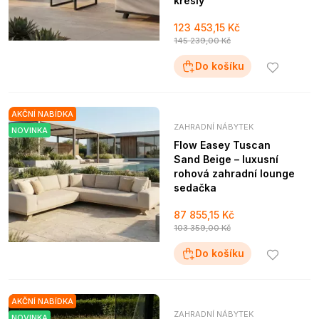
křesly
123 453,15 Kč
145 239,00 Kč
Do košíku
AKČNÍ NABÍDKA
ZAHRADNÍ NÁBYTEK
NOVINKA
Flow Easey Tuscan
Sand Beige – luxusní
rohová zahradní lounge
sedačka
87 855,15 Kč
103 359,00 Kč
Do košíku
AKČNÍ NABÍDKA
ZAHRADNÍ NÁBYTEK
NOVINKA