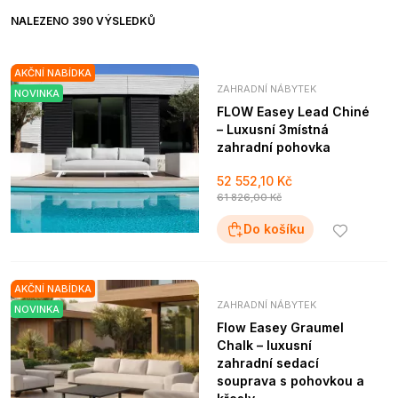
NALEZENO 390 VÝSLEDKŮ
AKČNÍ NABÍDKA
ZAHRADNÍ NÁBYTEK
NOVINKA
FLOW Easey Lead Chiné
– Luxusní 3místná
zahradní pohovka
52 552,10 Kč
61 826,00 Kč
Do košíku
AKČNÍ NABÍDKA
ZAHRADNÍ NÁBYTEK
NOVINKA
Flow Easey Graumel
Chalk – luxusní
zahradní sedací
souprava s pohovkou a