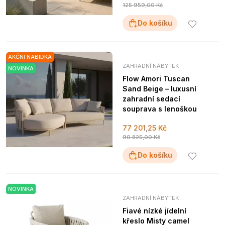
125 959,00 Kč
Do košíku
AKČNÍ NABÍDKA
ZAHRADNÍ NÁBYTEK
NOVINKA
Flow Amori Tuscan
Sand Beige – luxusní
zahradní sedací
souprava s lenoškou
77 201,25 Kč
90 825,00 Kč
Do košíku
NOVINKA
ZAHRADNÍ NÁBYTEK
Fiavé nízké jídelní
křeslo Misty camel