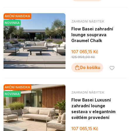
AKČNÍ NABÍDKA
ZAHRADNÍ NÁBYTEK
NOVINKA
Flow Basei zahradní
lounge souprava
Graumel Chalk
107 065,15 Kč
125 959,00 Kč
Do košíku
AKČNÍ NABÍDKA
ZAHRADNÍ NÁBYTEK
NOVINKA
Flow Basei Luxusní
zahradní lounge
sestava v elegantním
světlém provedení
107 065,15 Kč