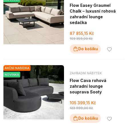
Flow Easey Graumel
Chalk – luxusní rohová
zahradní lounge
sedačka
87 855,15 Kč
103 359,00 Kč
Do košíku
AKČNÍ NABÍDKA
ZAHRADNÍ NÁBYTEK
NOVINKA
Flow Cava rohová
zahradní lounge
souprava Sooty
105 399,15 Kč
123 999,00 Kč
Do košíku