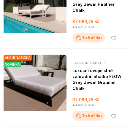
Grey Jewel Heather
Chalk
37 089,75 Kč
43 635,00 Kč
Do košíku
AKČNÍ NABÍDKA
ZAHRADNÍ NÁBYTEK
NOVINKA
Luxusní dvojmístné
zahradní lehátko FLOW
Grey Jewel Graumel
Chalk
37 089,75 Kč
43 635,00 Kč
Do košíku