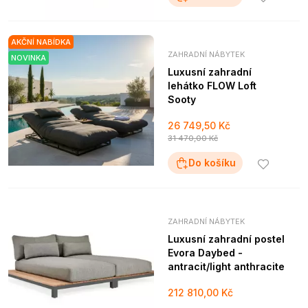
AKČNÍ NABÍDKA
ZAHRADNÍ NÁBYTEK
NOVINKA
Luxusní zahradní
lehátko FLOW Loft
Sooty
26 749,50 Kč
31 470,00 Kč
Do košíku
ZAHRADNÍ NÁBYTEK
Luxusní zahradní postel
Evora Daybed -
antracit/light anthracite
212 810,00 Kč