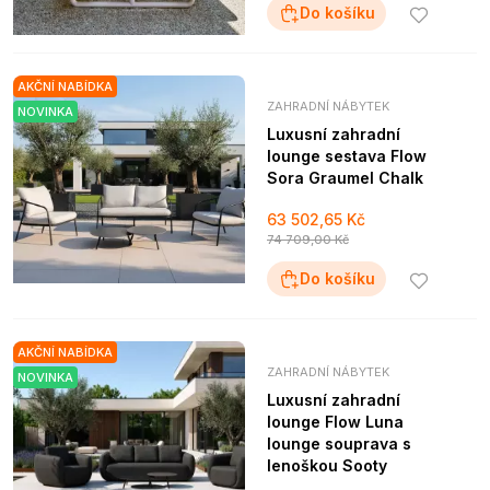
Do košíku
AKČNÍ NABÍDKA
ZAHRADNÍ NÁBYTEK
NOVINKA
Luxusní zahradní
lounge sestava Flow
Sora Graumel Chalk
63 502,65 Kč
74 709,00 Kč
Do košíku
AKČNÍ NABÍDKA
ZAHRADNÍ NÁBYTEK
NOVINKA
Luxusní zahradní
lounge Flow Luna
lounge souprava s
lenoškou Sooty