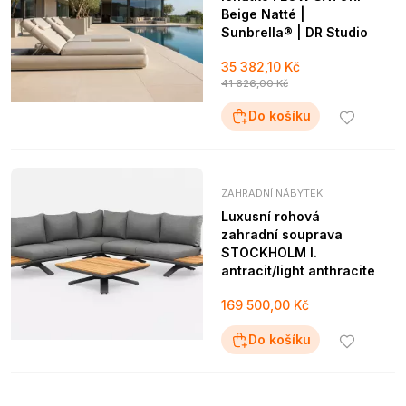
Beige Natté |
Sunbrella® | DR Studio
35 382,10 Kč
41 626,00 Kč
Do košíku
ZAHRADNÍ NÁBYTEK
Luxusní rohová
zahradní souprava
STOCKHOLM I.
antracit/light anthracite
169 500,00 Kč
Do košíku