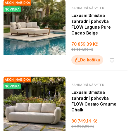
AKČNÍ NABÍDKA
ZAHRADNÍ NÁBYTEK
NOVINKA
Luxusní 3místná
zahradní pohovka
FLOW Lagune Pure
Cacao Beige
70 859,39 Kč
83 364,00 Kč
Do košíku
AKČNÍ NABÍDKA
ZAHRADNÍ NÁBYTEK
NOVINKA
Luxusní 3místná
zahradní pohovka
FLOW Cosmo Graumel
Chalk
80 749,14 Kč
94 999,00 Kč