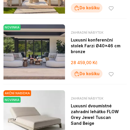
Do košíku
NOVINKA
ZAHRADNÍ NÁBYTEK
Luxusní konferenční
stolek Farzi Ø40x46 cm
bronze
28 459,00 Kč
Do košíku
AKČNÍ NABÍDKA
ZAHRADNÍ NÁBYTEK
NOVINKA
Luxusní dvoumístné
zahradní lehátko FLOW
Grey Jewel Tuscan
Sand Beige