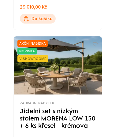
29 010,00 Kč
Do košíku
AKČNÍ NABÍDKA
NOVINKA
V SHOWROOME
ZAHRADNÍ NÁBYTEK
Jídelní set s nízkým
stolem MORENA LOW 150
+ 6 ks křesel - krémová