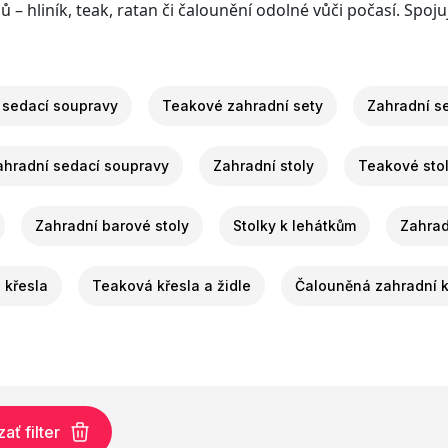
ů – hliník, teak, ratan či čalounění odolné vůči počasí. Spo
 sedací soupravy
Teakové zahradní sety
Zahradní se
ahradní sedací soupravy
Zahradní stoly
Teakové sto
Zahradní barové stoly
Stolky k lehátkům
Zahrad
a křesla
Teaková křesla a židle
Čalouněná zahradní k
ť filter