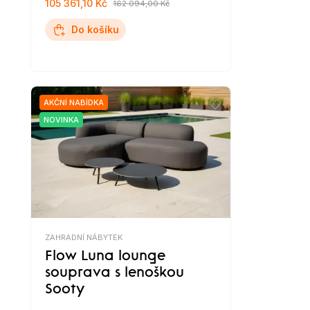
105 361,10 Kč
162 094,00 Kč
Do košíku
AKČNÍ NABÍDKA
NOVINKA
ZAHRADNÍ NÁBYTEK
Flow Luna lounge
souprava s lenoškou
Sooty