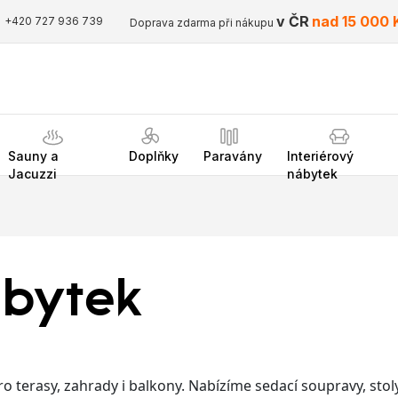
v ČR
nad 15 000 
+420 727 936 739
Doprava zdarma při nákupu
Sauny a
Doplňky
Paravány
Interiérový
Jacuzzi
nábytek
ábytek
erasy, zahrady i balkony. Nabízíme sedací soupravy, stoly, 