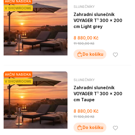
AKČNÍ NABÍDKA
SLUNEČNÍKY
V SHOWROOME
Zahradní slunečník
VOYAGER T¹ 300 x 200
cm Light grey
8 880,00 Kč
11 100,00 Kč
Do košíku
AKČNÍ NABÍDKA
SLUNEČNÍKY
V SHOWROOME
Zahradní slunečník
VOYAGER T¹ 300 x 200
cm Taupe
8 880,00 Kč
11 100,00 Kč
Do košíku