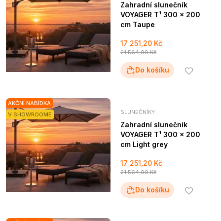
Zahradní slunečník
VOYAGER T¹ 300 x 200
cm Taupe
17 251,20 Kč
21 564,00 Kč
Do košíku
AKČNÍ NABÍDKA
SLUNEČNÍKY
V SHOWROOME
Zahradní slunečník
VOYAGER T¹ 300 x 200
cm Light grey
17 251,20 Kč
21 564,00 Kč
Do košíku