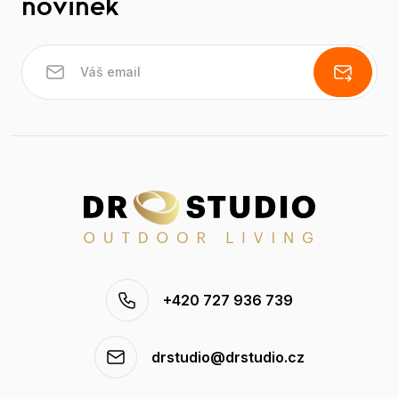
novinek
+420 727 936 739
drstudio@drstudio.cz