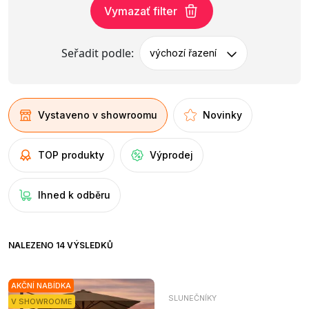
Vymazať filter
Seřadit podle:
výchozí řazení
Vystaveno v showroomu
Novinky
TOP produkty
Výprodej
Ihned k odběru
NALEZENO 14 VÝSLEDKŮ
AKČNÍ NABÍDKA
SLUNEČNÍKY
V SHOWROOME