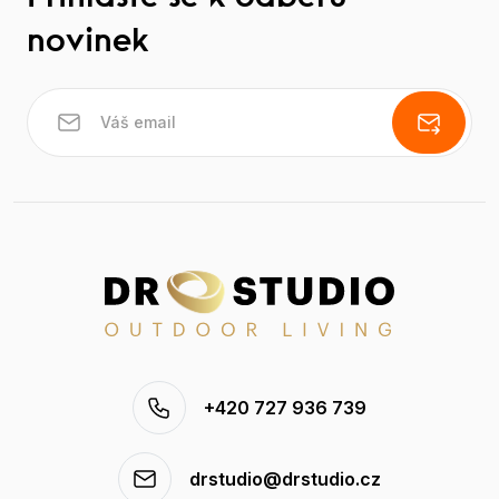
novinek
+420 727 936 739
drstudio@drstudio.cz