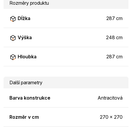
Rozměry produktu
Dĺžka
287 cm
Výška
248 cm
Hloubka
287 cm
Další parametry
Barva konstrukce
Antracitová
Rozměr v cm
270 x 270