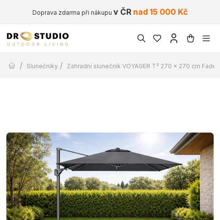
v ČR
nad 15 000 Kč
Doprava zdarma při nákupu
/
/
Slunečníky
Zahradní slunečník VOYAGER T² 270 x 270 cm Faded