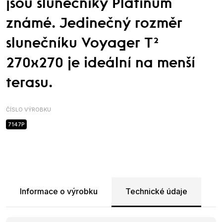
jsou slunečníky Platinum
známé. Jedinečný rozměr
slunečníku Voyager T²
270x270 je ideální na menší
terasu.
ČÍSLO VÝROBKU
7147P
Informace o výrobku
Technické údaje