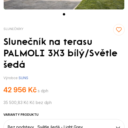
SLUNEČNÍKY
Slunečník na terasu
PALMOLI 3X3 bílý/Světle
šedá
Výrobce
SUNS
42 956 Kč
s dph
35 500,83 Kč Kč bez dph
VARIANTY PRODUKTU
Bez podstavy , Světle šedá - Light Grey