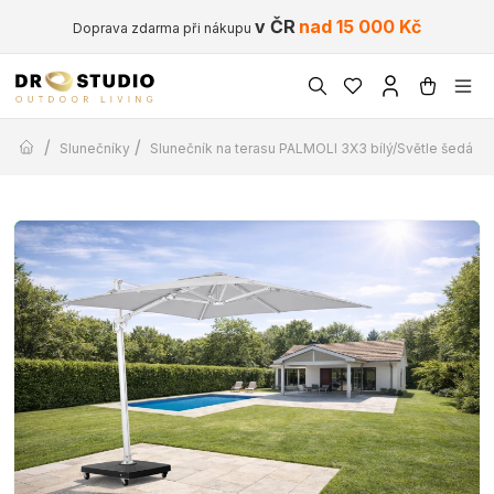
v ČR
nad 15 000 Kč
Doprava zdarma při nákupu
/
/
Slunečníky
Slunečník na terasu PALMOLI 3X3 bílý/Světle šedá