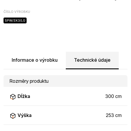
ČÍSLO VÝROBKU
SPW/3X3/LG
Informace o výrobku
Technické údaje
Rozměry produktu
Dĺžka
300 cm
Výška
253 cm