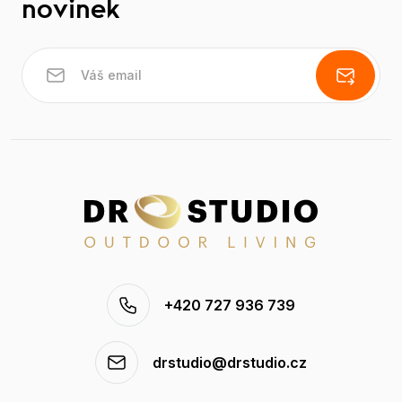
novinek
+420 727 936 739
drstudio@drstudio.cz