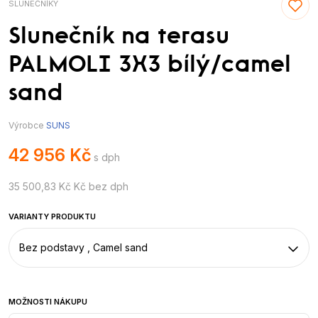
SLUNEČNÍKY
Slunečník na terasu
PALMOLI 3X3 bílý/camel
sand
Výrobce
SUNS
42 956 Kč
s dph
35 500,83 Kč Kč bez dph
VARIANTY PRODUKTU
Bez podstavy , Camel sand
MOŽNOSTI NÁKUPU