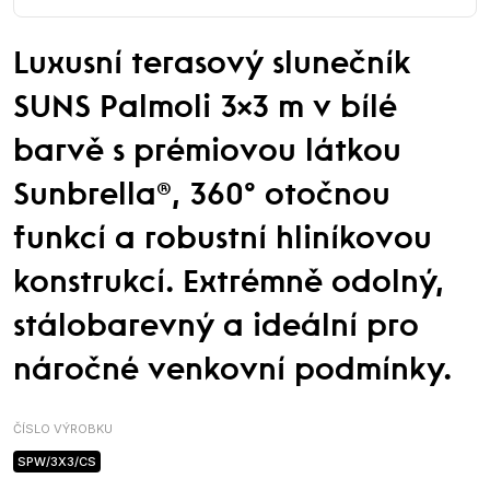
Luxusní terasový slunečník
SUNS Palmoli 3×3 m v bílé
barvě s prémiovou látkou
Sunbrella®, 360° otočnou
funkcí a robustní hliníkovou
konstrukcí. Extrémně odolný,
stálobarevný a ideální pro
náročné venkovní podmínky.
ČÍSLO VÝROBKU
SPW/3X3/CS