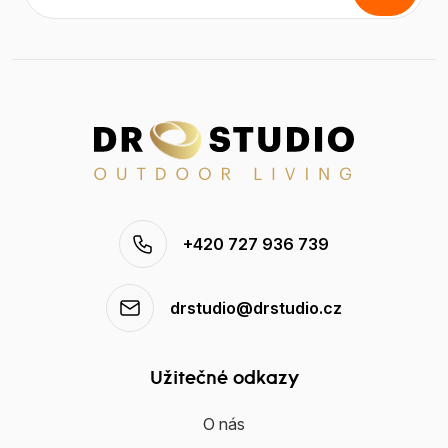
+420 727 936 739
drstudio@drstudio.cz
Užitečné odkazy
O nás