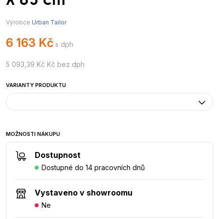
x 85 cm
Výrobce
Urban Tailor
6 163 Kč
s dph
5 093,39 Kč Kč bez dph
VARIANTY PRODUKTU
MOŽNOSTI NÁKUPU
Dostupnost
Dostupné do 14 pracovních dnů
Vystaveno v showroomu
Ne