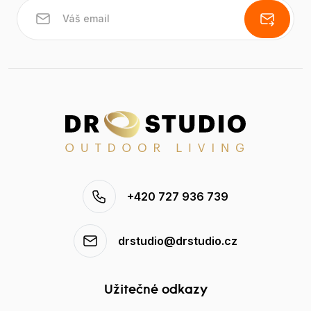
+420 727 936 739
drstudio@drstudio.cz
Užitečné odkazy