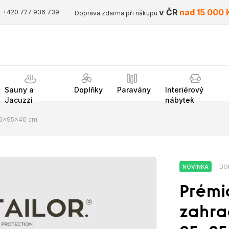
v ČR
nad 15 000 
+420 727 936 739
Doprava zdarma při nákupu
Sauny a
Doplňky
Paravány
Interiérový
Jacuzzi
nábytek
 95x95x40 cm
NOVINKA
DO
Prémi
zahra