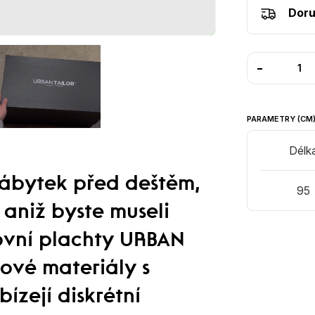
Doru
-
PARAMETRY (CM
Délk
nábytek před deštěm,
95
aniž byste museli
ovní plachty URBAN
ové materiály s
ízejí diskrétní