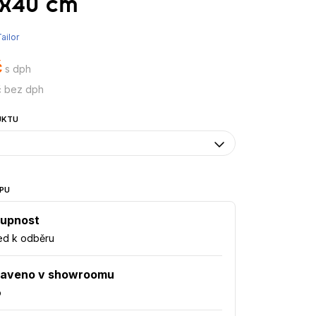
x40 cm
ailor
č
s dph
č bez dph
UKTU
PU
upnost
ed k odběru
taveno v showroomu
o