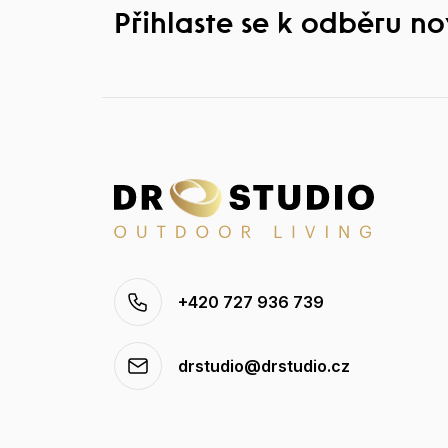
Přihlaste se k odběru n
+420 727 936 739
drstudio@drstudio.cz