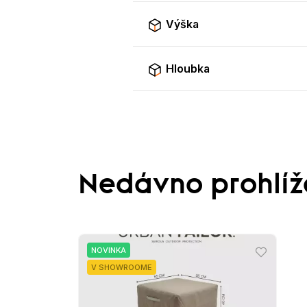
Výška
Hloubka
Nedávno prohlí
NOVINKA
V SHOWROOME