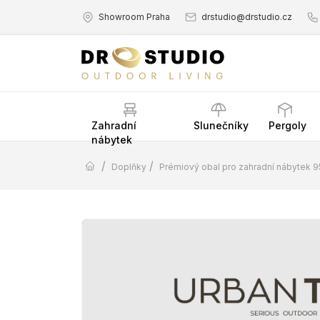
Showroom Praha
drstudio@drstudio.cz
Zahradní
Slunečníky
Pergoly
nábytek
/
/
Doplňky
Prémiový obal pro zahradní nábytek