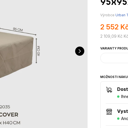
95x95
Výrobce
Urban T
2 552 K
2 109,09 Kč K
VARIANTY PROD
MOŽNOSTI NÁKU
Dost
Ihn
Vys
An