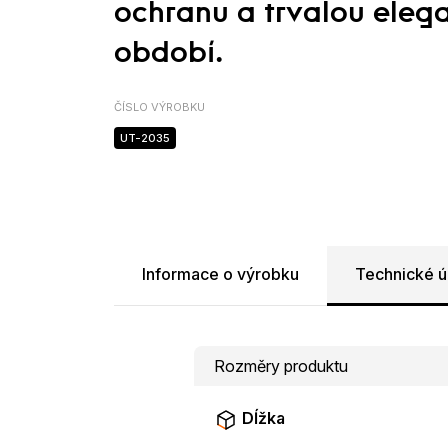
ochranu a trvalou eleg
období.
ČÍSLO VÝROBKU
UT-2035
Informace o výrobku
Technické ú
Rozměry produktu
Dĺžka