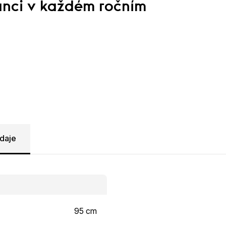
anci v každém ročním
daje
95 cm