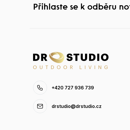
Přihlaste se k odběru n
+420 727 936 739
drstudio@drstudio.cz