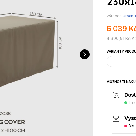
230x1
Výrobce
Urban T
6 039 K
4 990,91 Kč K
VARIANTY PROD
MOŽNOSTI NÁKU
Dost
Dos
Vys
Ne