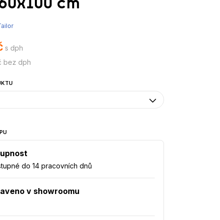
60x100 cm
ailor
č
s dph
č bez dph
UKTU
PU
upnost
tupné do 14 pracovních dnů
taveno v showroomu