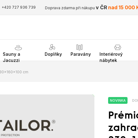
v ČR
nad 15 000 
+420 727 936 739
Doprava zdarma při nákupu
Sauny a
Doplňky
Paravány
Interiérový
Jacuzzi
nábytek
 230x160x100 cm
NOVINKA
DO
Prémi
zahra