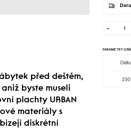
Doru
-
PARAMETRY (CM
Délk
nábytek před deštěm,
230
aniž byste museli
ovní plachty URBAN
ové materiály s
ízejí diskrétní