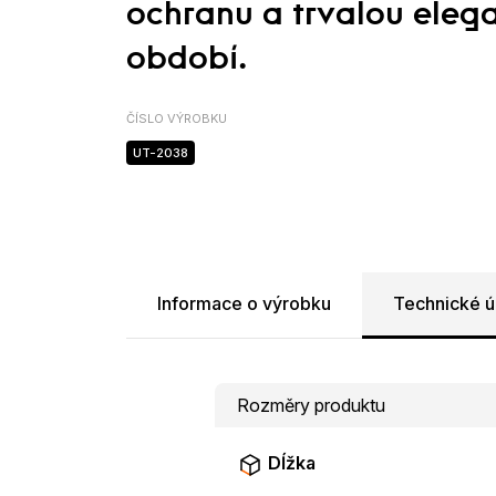
ochranu a trvalou eleg
období.
ČÍSLO VÝROBKU
UT-2038
Informace o výrobku
Technické ú
Rozměry produktu
Dĺžka