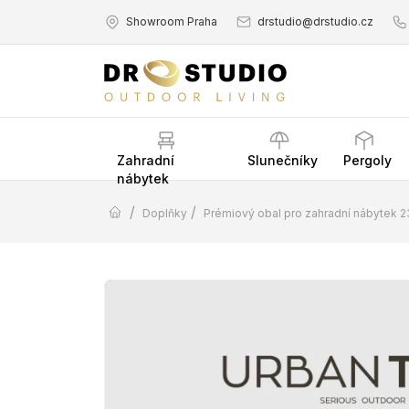
Showroom Praha
drstudio@drstudio.cz
Zahradní
Slunečníky
Pergoly
nábytek
/
/
Doplňky
Prémiový obal pro zahradní nábytek