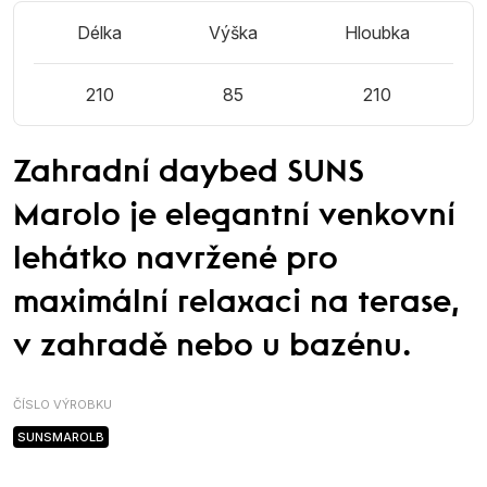
Délka
Výška
Hloubka
210
85
210
Zahradní daybed SUNS
Marolo je elegantní venkovní
lehátko navržené pro
maximální relaxaci na terase,
v zahradě nebo u bazénu.
ČÍSLO VÝROBKU
SUNSMAROLB