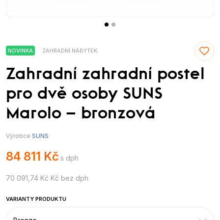
NOVINKA
ZAHRADNÍ NÁBYTEK
Zahradní zahradní postel
pro dvě osoby SUNS
Marolo – bronzová
Výrobce
SUNS
84 811 Kč
s dph
70 091,74 Kč Kč bez dph
VARIANTY PRODUKTU