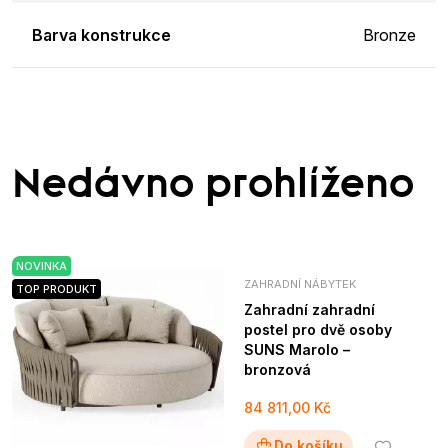
Barva konstrukce
Bronze
Nedávno prohlíženo
NOVINKA
ZAHRADNÍ NÁBYTEK
TOP PRODUKT
Zahradní zahradní
postel pro dvě osoby
SUNS Marolo –
bronzová
84 811,00 Kč
Do košíku