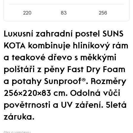
220
83
256
Luxusní zahradní postel SUNS
KOTA kombinuje hliníkový rám
a teakové dřevo s měkkými
polštáři z pěny Fast Dry Foam
a potahy Sunproof®. Rozměry
256×220×83 cm. Odolná vůči
povětrnosti a UV záření. 5letá
záruka.