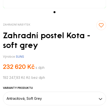
ZAHRADNÍ NÁBYTEK
Zahradní postel Kota -
soft grey
Výrobce
SUNS
232 620 Kč
s dph
192 247,93 Kč Kč bez dph
VARIANTY PRODUKTU
Antracitová, Soft Grey