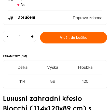
Ne
Doručení
Doprava zdarma
-
+
Vložit do košíku
PARAMETRY (CM)
Délka
Výška
Hloubka
114
89
120
Luxusní zahradní křeslo
Blocchi (114×120×89 cm) s