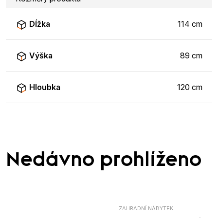
Dĺžka
114 cm
Výška
89 cm
Hloubka
120 cm
Nedávno prohlíženo
ZAHRADNÍ NÁBYTEK