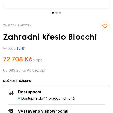
ZAHRADNÍ NÁBYTEK
Zahradní křeslo Blocchi
Výrobce
SUNS
72 708 Kč
s dph
60 089,26 Kč Kč bez dph
MOŽNOSTI NÁKUPU
Dostupnost
Dostupné do 14 pracovních dnů
Vystaveno v showroomu