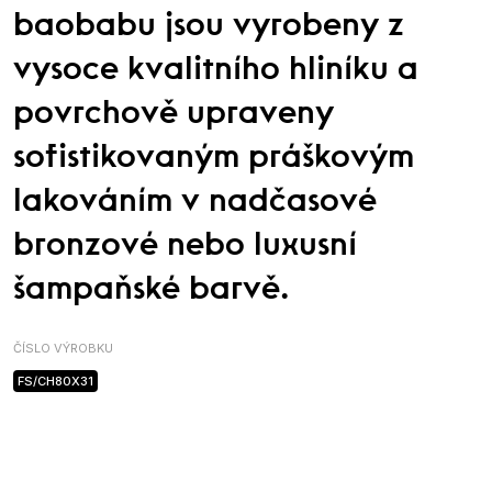
baobabu jsou vyrobeny z
vysoce kvalitního hliníku a
povrchově upraveny
sofistikovaným práškovým
lakováním v nadčasové
bronzové nebo luxusní
šampaňské barvě.
ČÍSLO VÝROBKU
FS/CH80X31