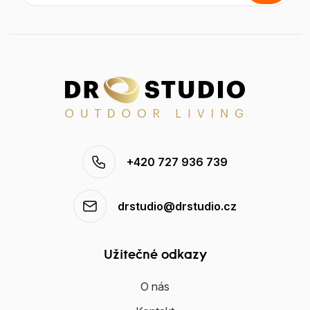
+420 727 936 739
drstudio@drstudio.cz
Užitečné odkazy
O nás