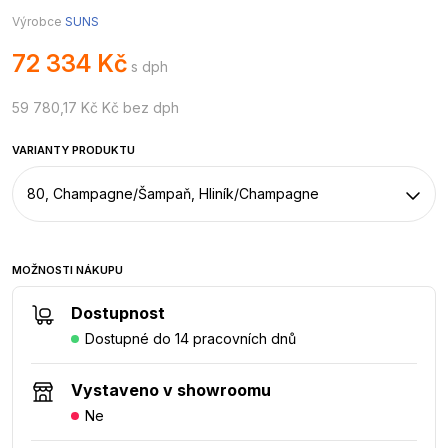
Výrobce
SUNS
72 334 Kč
s dph
59 780,17 Kč Kč bez dph
VARIANTY PRODUKTU
80, Champagne/Šampaň, Hliník/Champagne
MOŽNOSTI NÁKUPU
Dostupnost
Dostupné do 14 pracovních dnů
Vystaveno v showroomu
Ne