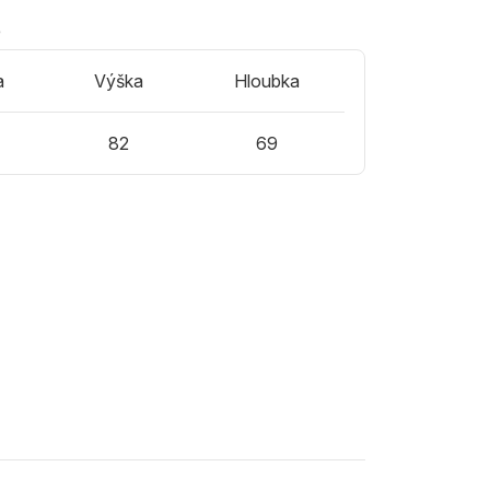
)
a
Výška
Hloubka
5
82
69