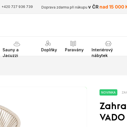
v ČR
nad 15 000 
+420 727 936 739
Doprava zdarma při nákupu
Sauny a
Doplňky
Paravány
Interiérový
Jacuzzi
nábytek
NOVINKA
ZAH
Zahrad
VADO