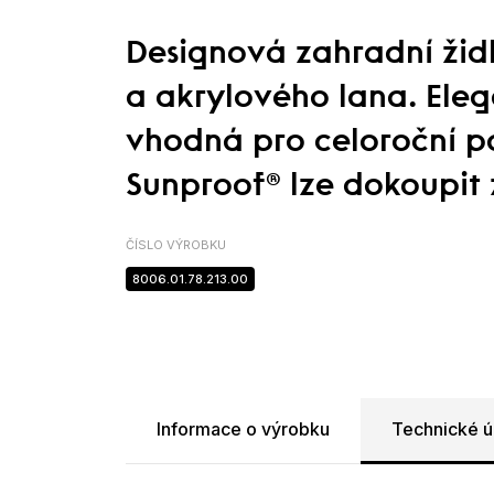
Designová zahradní židl
a akrylového lana. Eleg
vhodná pro celoroční po
Sunproof® lze dokoupit 
ČÍSLO VÝROBKU
8006.01.78.213.00
Informace o výrobku
Technické ú