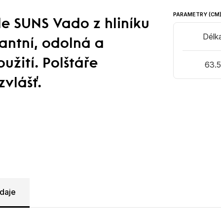
PARAMETRY (CM
e SUNS Vado z hliníku
Délk
antní, odolná a
užití. Polštáře
63.
zvlášť.
daje