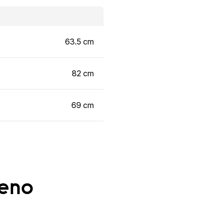
63.5 cm
82 cm
69 cm
ženo