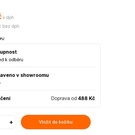
č
s dph
č bez dph
PU
upnost
ed k odběru
taveno v showroomu
o
čení
Doprava od
488 Kč
+
Vložit do košíku