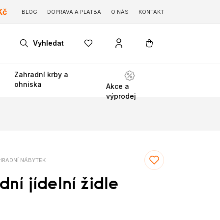
Kč
BLOG
DOPRAVA A PLATBA
O NÁS
KONTAKT
Vyhledat
Zahradní krby a
ohniska
Akce a
výprodej
RADNÍ NÁBYTEK
ní jídelní židle