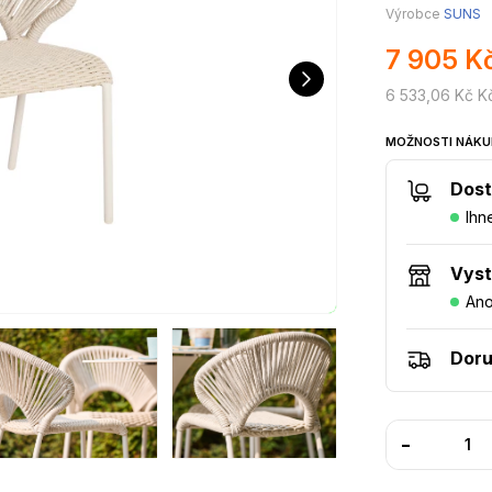
Výrobce
SUNS
7 905 K
6 533,06 Kč K
MOŽNOSTI NÁKU
Dost
Ihn
Vys
An
Doru
-