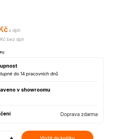
 Kč
s dph
 Kč bez dph
PU
upnost
tupné do 14 pracovních dnů
taveno v showroomu
čení
Doprava zdarma
+
Vložit do košíku