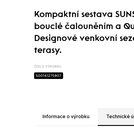
Kompaktní sestava SUNS
bouclé čalouněním a Qu
Designové venkovní seze
terasy.
ČÍSLO VÝROBKU
500141275907
Informace o výrobku
Technické ú