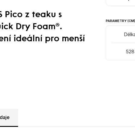
 Pico z teaku s
PARAMETRY (CM
ick Dry Foam®.
Délk
ní ideální pro menší
528
daje