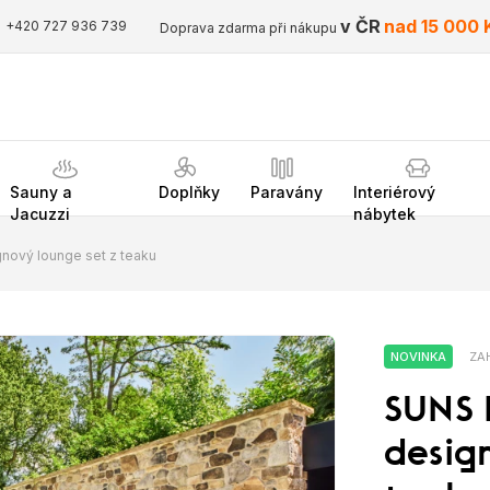
v ČR
nad 15 000 
+420 727 936 739
Doprava zdarma při nákupu
Sauny a
Doplňky
Paravány
Interiérový
Jacuzzi
nábytek
nový lounge set z teaku
NOVINKA
ZAH
SUNS 
desig