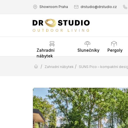
Showroom Praha
drstudio@drstudio.cz
Zahradní
Slunečníky
Pergoly
nábytek
/
/
Zahradní nábytek
SUNS Pico – kompaktní desig