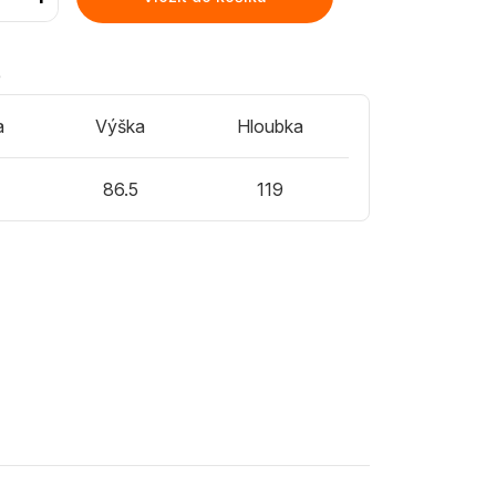
)
a
Výška
Hloubka
86.5
119