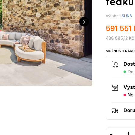
teaku
Výrobce
SUNS
591 551
488 885,12 Kč
MOŽNOSTI NÁKU
Dost
Dos
Vys
Ne
Doru
-