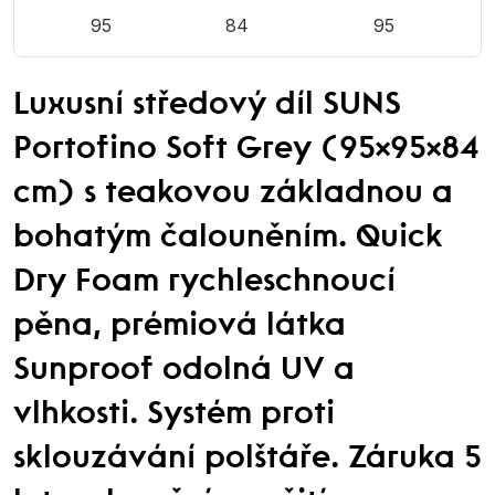
95
84
95
Luxusní středový díl SUNS
Portofino Soft Grey (95×95×84
cm) s teakovou základnou a
bohatým čalouněním. Quick
Dry Foam rychleschnoucí
pěna, prémiová látka
Sunproof odolná UV a
vlhkosti. Systém proti
sklouzávání polštáře. Záruka 5