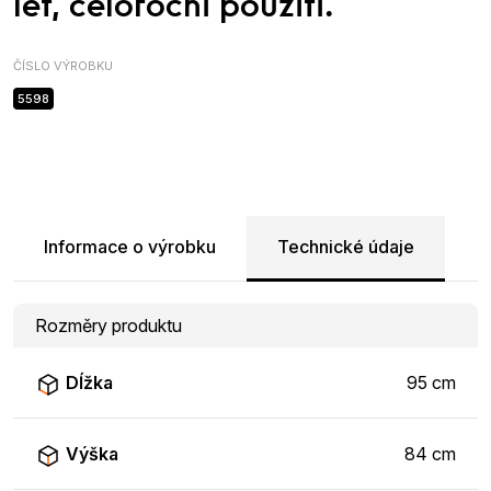
let, celoroční použití.
ČÍSLO VÝROBKU
5598
Informace o výrobku
Technické údaje
Rozměry produktu
Dĺžka
95 cm
Výška
84 cm