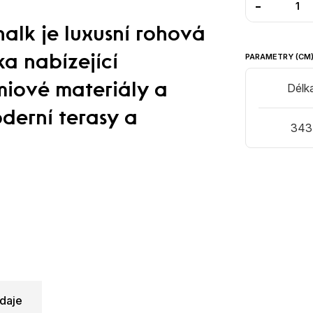
-
alk je luxusní rohová
PARAMETRY (CM
a nabízející
Délk
miové materiály a
derní terasy a
343
daje