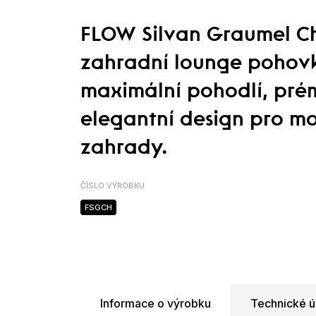
FLOW Silvan Graumel Ch
zahradní lounge pohovk
maximální pohodlí, pré
elegantní design pro mo
zahrady.
ČÍSLO VÝROBKU
FSGCH
Informace o výrobku
Technické ú