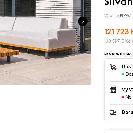
Silva
Výrobce
FLOW
121 723 
100 597,15 Kč
MOŽNOSTI NÁKU
Dost
Dos
Vys
Ne
Doru