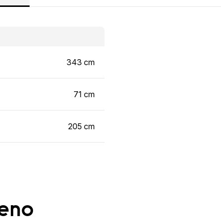
343 cm
71 cm
205 cm
ženo