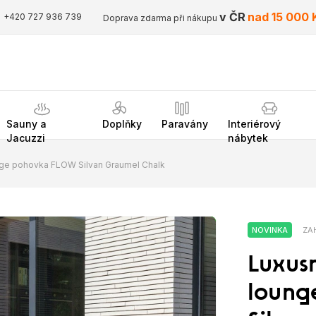
v ČR
nad 15 000 
+420 727 936 739
Doprava zdarma při nákupu
Sauny a
Doplňky
Paravány
Interiérový
Jacuzzi
nábytek
nge pohovka FLOW Silvan Graumel Chalk
NOVINKA
ZAH
‹
Luxus
›
loung