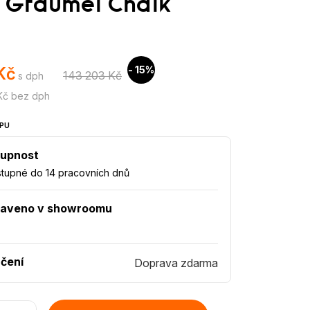
n Graumel Chalk
Kč
- 15%
143 203 Kč
s dph
 Kč bez dph
PU
upnost
tupné do 14 pracovních dnů
taveno v showroomu
čení
Doprava zdarma