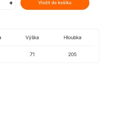
+
Vložit do košíku
)
a
Výška
Hloubka
71
205