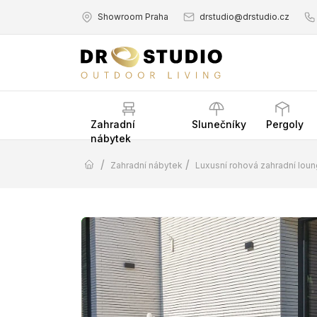
Showroom Praha
drstudio@drstudio.cz
Zahradní
Slunečníky
Pergoly
nábytek
/
/
Zahradní nábytek
Luxusní rohová zahradní lou