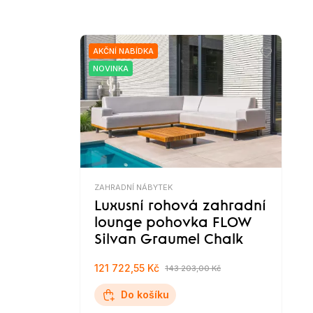
AKČNÍ NABÍDKA
NOVINKA
ZAHRADNÍ NÁBYTEK
Luxusní rohová zahradní
lounge pohovka FLOW
Silvan Graumel Chalk
121 722,55 Kč
143 203,00 Kč
Do košíku