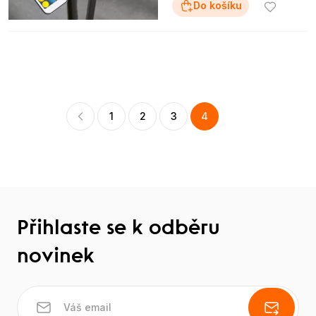
Do košíku
1
2
3
4
Přihlaste se k odběru
novinek