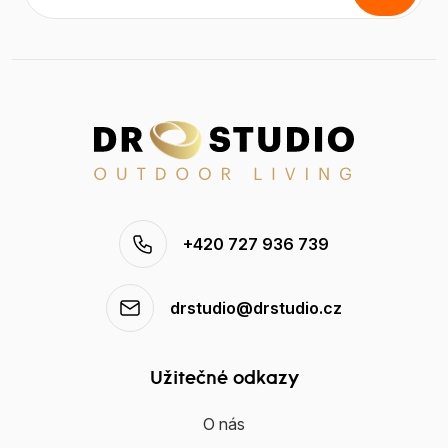
+420 727 936 739
drstudio@drstudio.cz
Užitečné odkazy
O nás