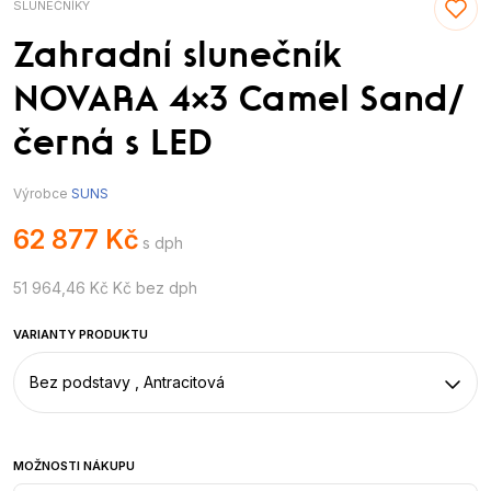
SLUNEČNÍKY
Zahradní slunečník
NOVARA 4×3 Camel Sand/
černá s LED
Výrobce
SUNS
62 877 Kč
s dph
51 964,46 Kč Kč bez dph
VARIANTY PRODUKTU
Bez podstavy , Antracitová
MOŽNOSTI NÁKUPU