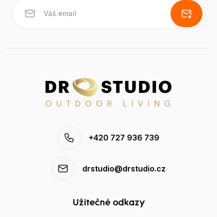
+420 727 936 739
drstudio@drstudio.cz
Užitečné odkazy