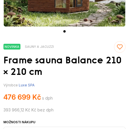
NOVINKA
SAUNY A JACUZZI
Frame sauna Balance 210
× 210 cm
Výrobce
Luxe SPA
476 699 Kč
s dph
393 966,12 Kč Kč bez dph
MOŽNOSTI NÁKUPU