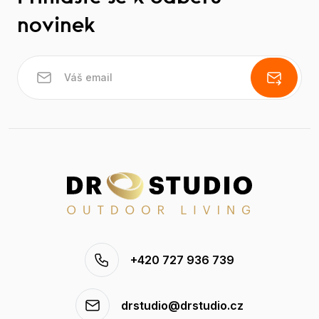
novinek
+420 727 936 739
drstudio@drstudio.cz