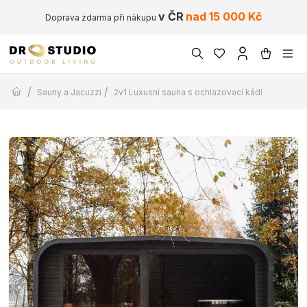
v ČR
nad 15 000 Kč
Doprava zdarma při nákupu
/
/
Sauny a Jacuzzi
2v1 Luxusní sauna s ochlazovací kádí