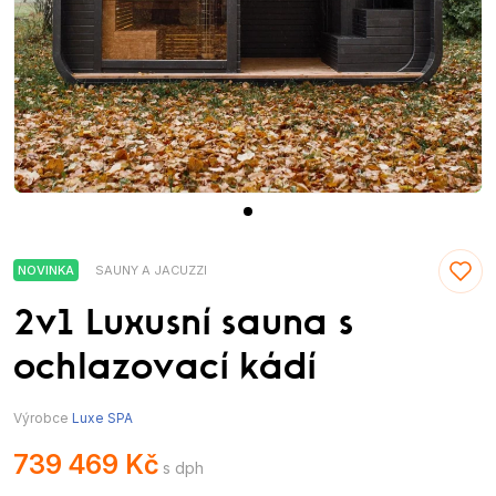
NOVINKA
SAUNY A JACUZZI
2v1 Luxusní sauna s
ochlazovací kádí
Výrobce
Luxe SPA
739 469 Kč
s dph