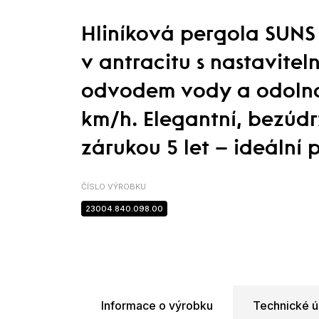
Hliníková pergola SUN
v antracitu s nastavitel
odvodem vody a odolnos
km/h. Elegantní, bezúd
zárukou 5 let – ideální 
ČÍSLO VÝROBKU
23004.840.098.00
Informace o výrobku
Technické ú