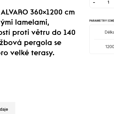
-
S ALVARO 360×1200 cm
PARAMETRY (CM
nými lamelami,
tí proti větru do 140
Délk
ržbová pergola se
120
pro velké terasy.
daje