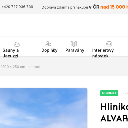
v ČR
nad 15 000 
+420 727 936 739
Doprava zdarma při nákupu
Sauny a
Doplňky
Paravány
Interiérový
Jacuzzi
nábytek
1200 × 250 cm – antracit
NOVINKA
PE
‹
Hliní
›
ALVAR