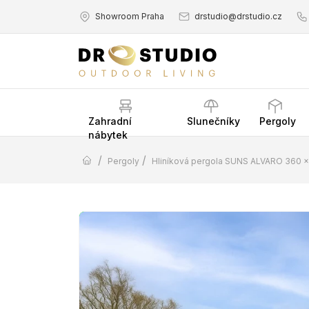
Showroom Praha
drstudio@drstudio.cz
Zahradní
Slunečníky
Pergoly
nábytek
/
/
Pergoly
Hliníková pergola SUNS ALVARO 360 × 