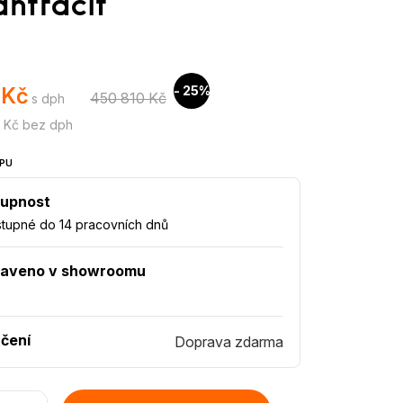
antracit
 Kč
- 25%
450 810 Kč
s dph
 Kč bez dph
PU
upnost
tupné do 14 pracovních dnů
taveno v showroomu
čení
Doprava zdarma