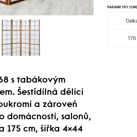
PARAMETRY (CM
Délk
176
68 s tabákovým
. Šestidílná dělící
soukromí a zároveň
do domácností, salonů,
a 175 cm, šířka 4×44