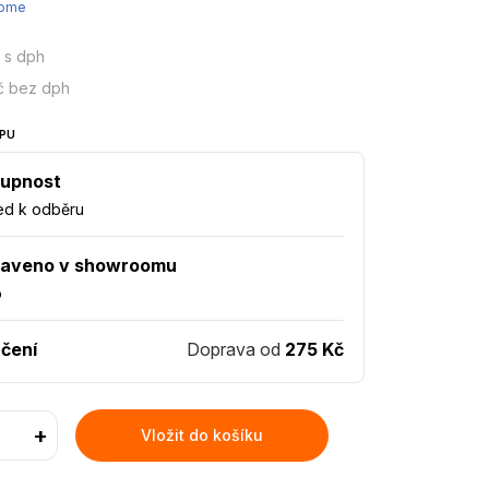
Home
s dph
č bez dph
PU
upnost
ed k odběru
taveno v showroomu
o
čení
Doprava od
275 Kč
+
Vložit do košíku