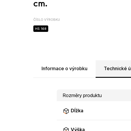
cm.
ČÍSLO VÝROBKU
HS 168
Informace o výrobku
Technické ú
Rozměry produktu
Dĺžka
Výška