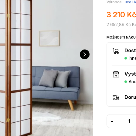
Výrobce
Luxe 
3 210 Kč
2 652,89 Kč K
MOŽNOSTI NÁKU
Dost
Ihn
Vys
An
Doru
-