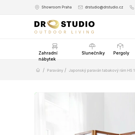
Showroom Praha
drstudio@drstudio.cz
Zahradní
Slunečníky
Pergoly
nábytek
/
/
Paravány
Japonský paraván tabakový rám HS 