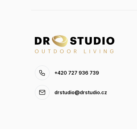
+420 727 936 739
drstudio@drstudio.cz