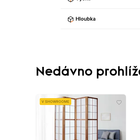
Hloubka
Nedávno prohlí
V SHOWROOME