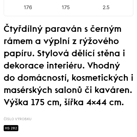
176
175
2.5
Čtyřdílný paraván s černým
rámem a výplní z rýžového
papíru. Stylová dělící stěna i
dekorace interiéru. Vhodný
do domácností, kosmetických i
masérských salonů či kaváren.
Výška 175 cm, šířka 4×44 cm.
ČÍSLO VÝROBKU
HS 282