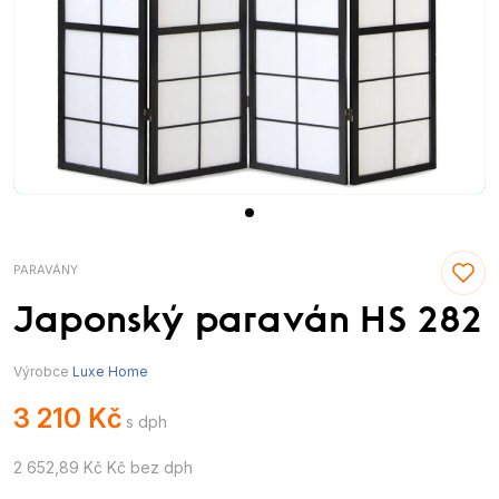
PARAVÁNY
Japonský paraván HS 282
Výrobce
Luxe Home
3 210 Kč
s dph
2 652,89 Kč Kč bez dph