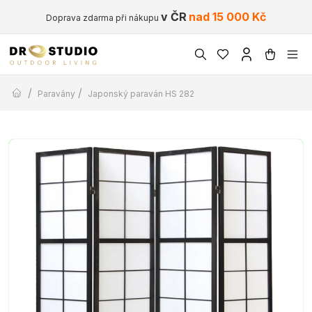
v ČR
nad 15 000 Kč
Doprava zdarma při nákupu
/
/
Paravány
Japonský paraván HS 282