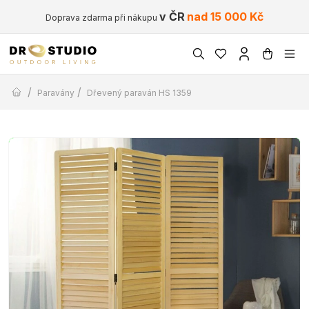
v ČR
nad 15 000 Kč
Doprava zdarma při nákupu
/
/
Paravány
Dřevený paraván HS 1359